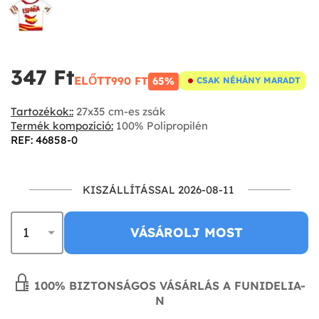
347 Ft‎
ELŐTT
990 FT‎
65%
CSAK NÉHÁNY MARADT
Tartozékok::
27x35 cm-es zsák
Termék kompozíció:
100% Polipropilén
REF: 46858-0
KISZÁLLÍTÁSSAL 2026-08-11
VÁSÁROLJ MOST
100% BIZTONSÁGOS VÁSÁRLÁS A FUNIDELIA-
N