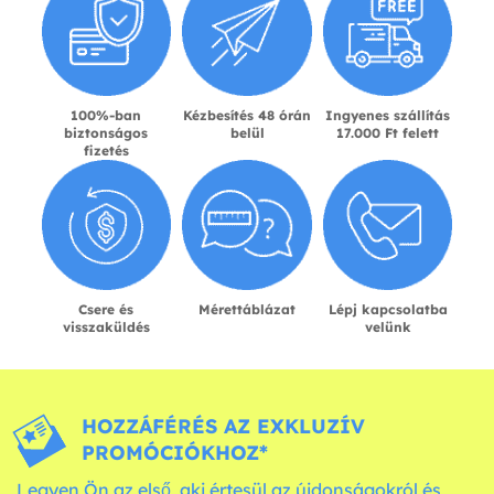
100%-ban
Kézbesítés 48 órán
Ingyenes szállítás
biztonságos
belül
17.000 Ft felett
fizetés
Csere és
Mérettáblázat
Lépj kapcsolatba
visszaküldés
velünk
HOZZÁFÉRÉS AZ EXKLUZÍV
PROMÓCIÓKHOZ*
Legyen Ön az első, aki értesül az újdonságokról és