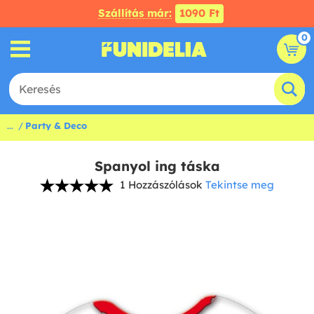
Szállítás már:
1090 Ft
0
...
Party & Deco
Spanyol ing táska
1 Hozzászólások
Tekintse meg