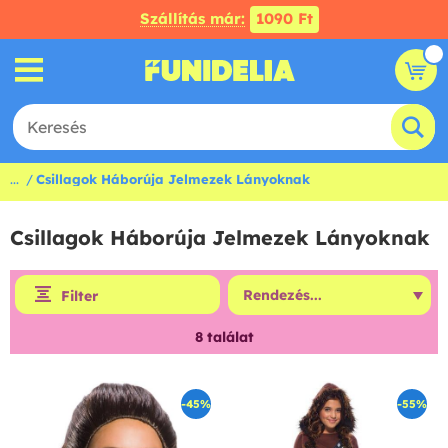
Szállítás már:
1090 Ft
...
Csillagok Háborúja Jelmezek Lányoknak
Csillagok Háborúja Jelmezek Lányoknak
Filter
8
találat
-45%
-55%