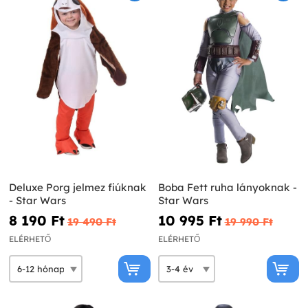
Deluxe Porg jelmez fiúknak
Boba Fett ruha lányoknak -
- Star Wars
Star Wars
8 190 Ft‎
10 995 Ft‎
19 490 Ft‎
19 990 Ft‎
ELÉRHETŐ
ELÉRHETŐ