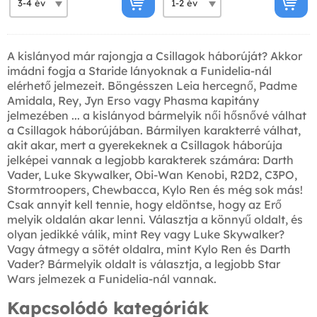
A kislányod már rajongja a Csillagok háborúját? Akkor
imádni fogja a Staride lányoknak a Funidelia-nál
elérhető jelmezeit. Böngésszen Leia hercegnő, Padme
Amidala, Rey, Jyn Erso vagy Phasma kapitány
jelmezében ... a kislányod bármelyik női hősnővé válhat
a Csillagok háborújában. Bármilyen karakterré válhat,
akit akar, mert a gyerekeknek a Csillagok háborúja
jelképei vannak a legjobb karakterek számára: Darth
Vader, Luke Skywalker, Obi-Wan Kenobi, R2D2, C3PO,
Stormtroopers, Chewbacca, Kylo Ren és még sok más!
Csak annyit kell tennie, hogy eldöntse, hogy az Erő
melyik oldalán akar lenni. Választja a könnyű oldalt, és
olyan jedikké válik, mint Rey vagy Luke Skywalker?
Vagy átmegy a sötét oldalra, mint Kylo Ren és Darth
Vader? Bármelyik oldalt is választja, a legjobb Star
Wars jelmezek a Funidelia-nál vannak.
Kapcsolódó kategóriák