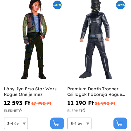
-30%
-49%
Lány Jyn Erso Star Wars
Premium Death Trooper
Rogue One jelmez
Csillagok háborúja Rogue
egy gyermek jelmez
12 593 Ft‎
11 190 Ft‎
17 990 Ft‎
21 990 Ft‎
ELÉRHETŐ
ELÉRHETŐ