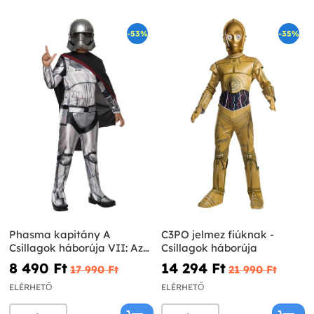
-53%
-35%
Phasma kapitány A
C3PO jelmez fiúknak -
Csillagok háborúja VII: Az
Csillagok háborúja
ébredő Erő jelmez
8 490 Ft‎
14 294 Ft‎
17 990 Ft‎
21 990 Ft‎
lányoknak
ELÉRHETŐ
ELÉRHETŐ