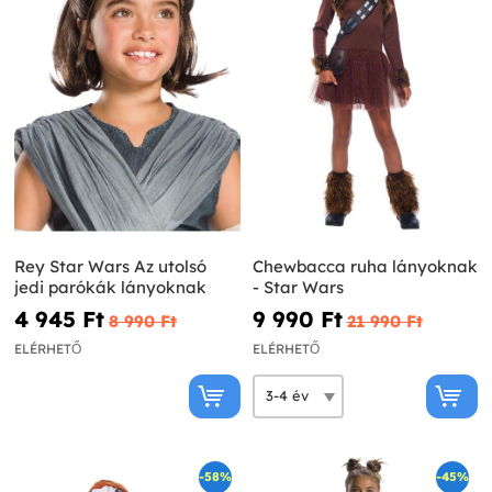
Rey Star Wars Az utolsó
Chewbacca ruha lányoknak
jedi parókák lányoknak
- Star Wars
4 945 Ft‎
9 990 Ft‎
8 990 Ft‎
21 990 Ft‎
ELÉRHETŐ
ELÉRHETŐ
-58%
-45%