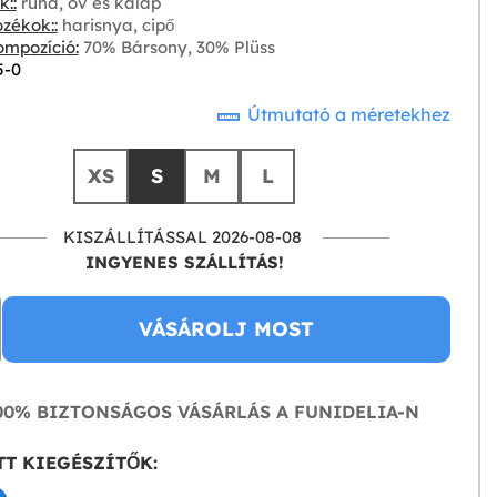
::
ruha, öv és kalap
zékok::
harisnya, cipő
mpozíció:
70% Bársony, 30% Plüss
5-0
Útmutató a méretekhez
XS
S
M
L
KISZÁLLÍTÁSSAL 2026-08-08
INGYENES SZÁLLÍTÁS!
VÁSÁROLJ MOST
0% BIZTONSÁGOS VÁSÁRLÁS A FUNIDELIA-N
T KIEGÉSZÍTŐK: