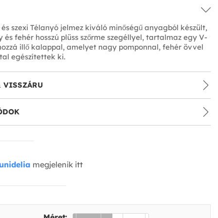
 és szexi Télanyó jelmez kiváló minőségű anyagból készült,
 és fehér hosszú plüss szőrme szegéllyel, tartalmaz egy V-
ozzá illő kalappal, amelyet nagy pomponnal, fehér övvel
al egészítettek ki.
& VISSZÁRU
ÓDOK
unidelia
megjelenik itt
Méret: