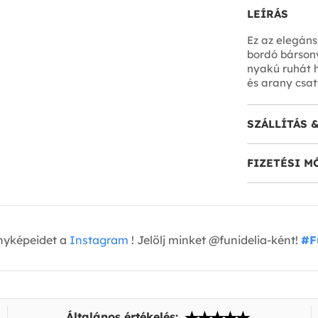
LEÍRÁS
Ez az elegáns
bordó bársony
nyakú ruhát h
és arany csatt
SZÁLLÍTÁS 
FIZETÉSI M
nyképeidet a
Instagram
! Jelölj minket @funidelia-ként!
#F
Általános értékelés: