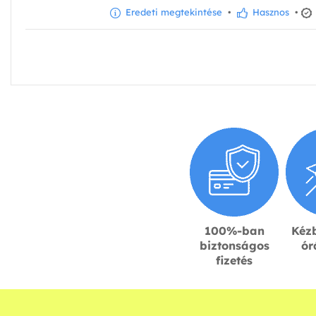
Eredeti megtekintése
•
Hasznos
•
100%-ban
Kézb
biztonságos
ór
fizetés