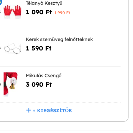
%
Télanyó Kesztyű
1 090 Ft‎
S
1 990 Ft‎
Kerek szemüveg felnőtteknek
1 590 Ft‎
S
Mikulás Csengő
3 090 Ft‎
S
+ KIEGÉSZÍTŐK