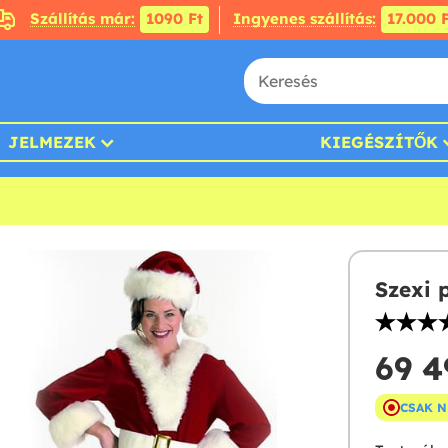
Szállítás már:
1090 Ft
Ingyenes szállítás:
17.000 F
JELMEZEK
KIEGÉSZÍTŐK
Szexi 
69 4
CSAK 