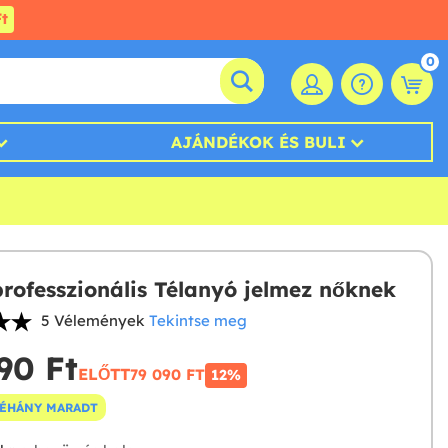
t
0
AJÁNDÉKOK ÉS BULI
professzionális Télanyó jelmez nőknek
5 Vélemények
Tekintse meg
90 Ft‎
ELŐTT
79 090 FT‎
12%
NÉHÁNY MARADT