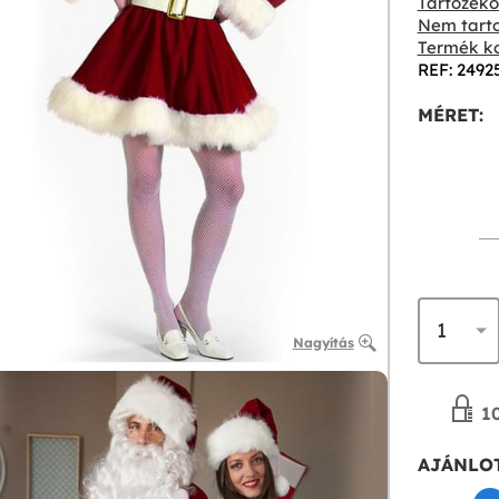
Tartozékok
Nem tarto
Termék ko
REF: 2492
MÉRET:
Nagyítás
10
AJÁNLOT