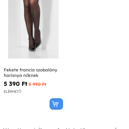
Fekete francia szobalány
harisnya nőknek
5 390 Ft‎
5 990 Ft‎
ELÉRHETŐ