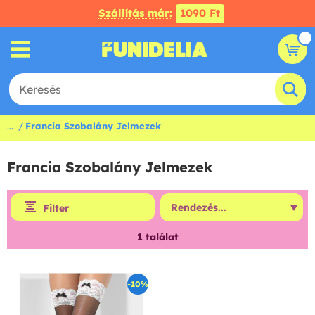
Szállítás már:
1090 Ft
...
Francia Szobalány Jelmezek
Francia Szobalány Jelmezek
Filter
1
találat
-10%