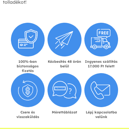
tolladékot!
100%-ban
Kézbesítés 48 órán
Ingyenes szállítás
biztonságos
belül
17.000 Ft felett
fizetés
Csere és
Mérettáblázat
Lépj kapcsolatba
visszaküldés
velünk