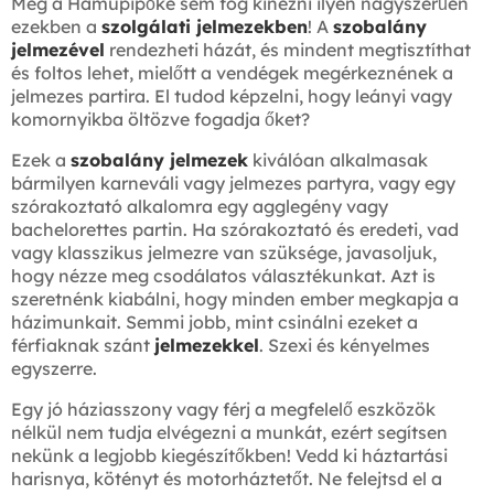
Még a Hamupipőke sem fog kinézni ilyen nagyszerűen
ezekben a
szolgálati jelmezekben
! A
szobalány
jelmezével
rendezheti házát, és mindent megtisztíthat
és foltos lehet, mielőtt a vendégek megérkeznének a
jelmezes partira. El tudod képzelni, hogy leányi vagy
komornyikba öltözve fogadja őket?
Ezek a
szobalány jelmezek
kiválóan alkalmasak
bármilyen karneváli vagy jelmezes partyra, vagy egy
szórakoztató alkalomra egy agglegény vagy
bachelorettes partin. Ha szórakoztató és eredeti, vad
vagy klasszikus jelmezre van szüksége, javasoljuk,
hogy nézze meg csodálatos választékunkat. Azt is
szeretnénk kiabálni, hogy minden ember megkapja a
házimunkait. Semmi jobb, mint csinálni ezeket a
férfiaknak szánt
jelmezekkel
. Szexi és kényelmes
egyszerre.
Egy jó háziasszony vagy férj a megfelelő eszközök
nélkül nem tudja elvégezni a munkát, ezért segítsen
nekünk a legjobb kiegészítőkben! Vedd ki háztartási
harisnya, kötényt és motorháztetőt. Ne felejtsd el a