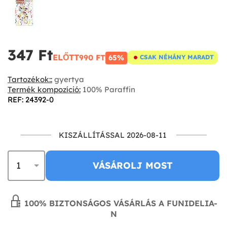
347 Ft‎
ELŐTT
990 FT‎
65%
CSAK NÉHÁNY MARADT
Tartozékok::
gyertya
Termék kompozíció:
100% Paraffin
REF: 24392-0
KISZÁLLÍTÁSSAL 2026-08-11
VÁSÁROLJ MOST
100% BIZTONSÁGOS VÁSÁRLÁS A FUNIDELIA-
N