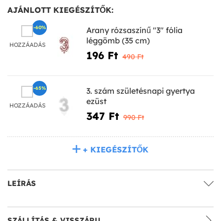
AJÁNLOTT KIEGÉSZÍTŐK:
-60%
Arany rózsaszínű "3" fólia
léggömb (35 cm)
HOZZÁADÁS
196 Ft‎
490 Ft‎
-65%
3. szám születésnapi gyertya
ezüst
HOZZÁADÁS
347 Ft‎
990 Ft‎
+ KIEGÉSZÍTŐK
LEÍRÁS
SZÁLLÍTÁS & VISSZÁRU