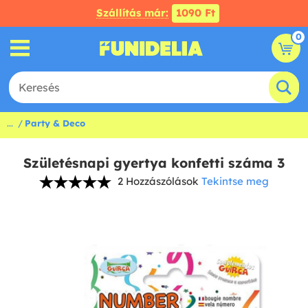
Szállítás már:
1090 Ft
0
...
Party & Deco
Születésnapi gyertya konfetti száma 3
2 Hozzászólások
Tekintse meg