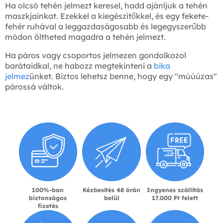
Ha olcsó tehén jelmezt keresel, hadd ajánljuk a tehén
maszkjainkat. Ezekkel a kiegészítőkkel, és egy fekete-
fehér ruhával a leggazdaságosabb és legegyszerűbb
módon öltheted magadra a tehén jelmezt.
Ha páros vagy csoportos jelmezen gondolkozol
barátaidkal, ne habozz megtekinteni a
bika
jelmez
ünket. Biztos lehetsz benne, hogy egy "múúúzas"
párossá váltok.
100%-ban
Kézbesítés 48 órán
Ingyenes szállítás
biztonságos
belül
17.000 Ft felett
fizetés