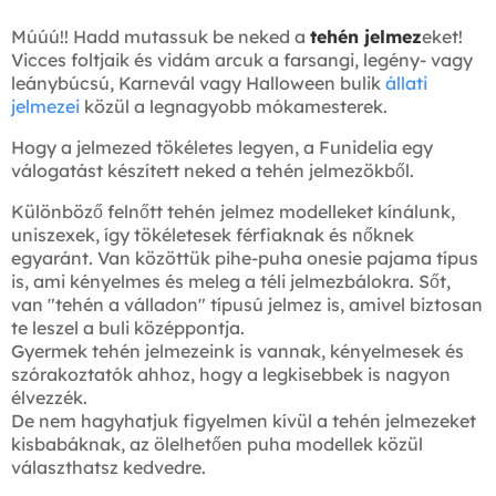
Múúú!! Hadd mutassuk be neked a
tehén jelmez
eket!
Vicces foltjaik és vidám arcuk a farsangi, legény- vagy
leánybúcsú, Karnevál vagy Halloween bulik
állati
jelmezei
közül a legnagyobb mókamesterek.
Hogy a jelmezed tökéletes legyen, a Funidelia egy
válogatást készített neked a tehén jelmezökből.
Különböző felnőtt tehén jelmez modelleket kínálunk,
uniszexek, így tökéletesek férfiaknak és nőknek
egyaránt. Van közöttük pihe-puha onesie pajama típus
is, ami kényelmes és meleg a téli jelmezbálokra. Sőt,
van "tehén a válladon" típusú jelmez is, amivel biztosan
te leszel a buli középpontja.
Gyermek tehén jelmezeink is vannak, kényelmesek és
szórakoztatók ahhoz, hogy a legkisebbek is nagyon
élvezzék.
De nem hagyhatjuk figyelmen kívül a tehén jelmezeket
kisbabáknak, az ölelhetően puha modellek közül
választhatsz kedvedre.