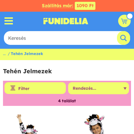
Szállítás már:
1090 Ft
...
Tehén Jelmezek
Tehén Jelmezek
Filter
4
találat