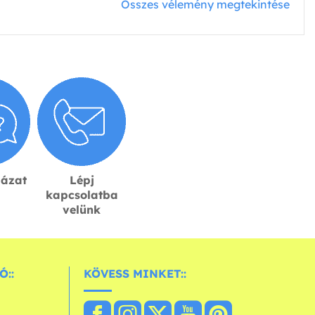
Összes vélemény megtekintése
lázat
Lépj
kapcsolatba
velünk
Ó::
KÖVESS MINKET::