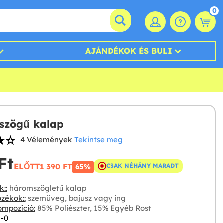
0
AJÁNDÉKOK ÉS BULI
szögű kalap
4 Vélemények
Tekintse meg
t‎
ELŐTT
1 390 FT‎
CSAK NÉHÁNY MARADT
65%
::
háromszögletű kalap
zékok::
szemüveg, bajusz vagy ing
mpozíció:
85% Poliészter, 15% Egyéb Rost
1-0