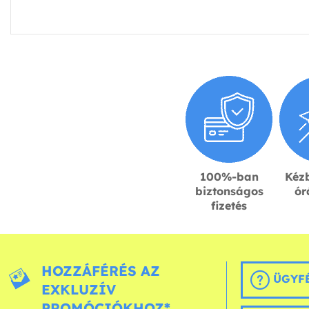
100%-ban
Kézb
biztonságos
ór
fizetés
HOZZÁFÉRÉS AZ
ÜGYFÉ
EXKLUZÍV
PROMÓCIÓKHOZ*