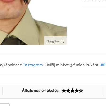
Nagyítás
nyképeidet a
Instagram
! Jelölj minket @funidelia-ként!
#F
Általános értékelés: