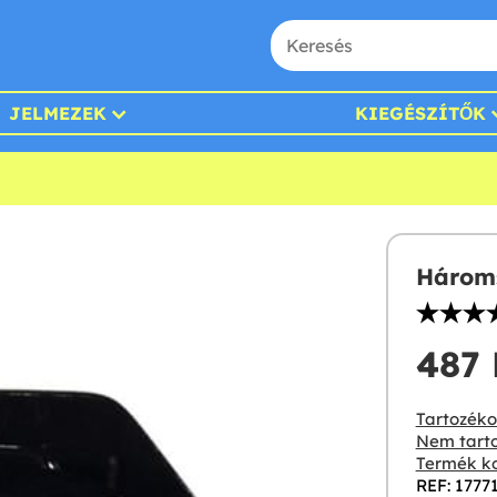
JELMEZEK
KIEGÉSZÍTŐK
Három
487 F
Tartozékok
Nem tarto
Termék ko
REF: 1777