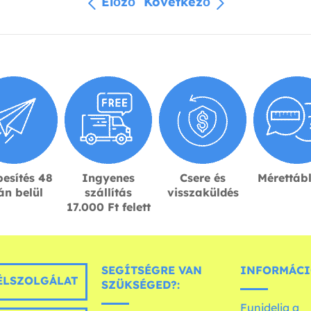
Előző
Következő
esítés 48
Ingyenes
Csere és
Mérettáb
án belül
szállítás
visszaküldés
17.000 Ft felett
SEGÍTSÉGRE VAN
INFORMÁCI
LSZOLGÁLAT
SZÜKSÉGED?:
Funidelia a