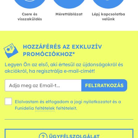
Csere és
Mérettáblázat
Lépj kapcsolatba
visszaküldés
velünk
HOZZÁFÉRÉS AZ EXKLUZÍV
PROMÓCIÓKHOZ*
Legyen Ön az első, aki értesül az újdonságokról és
akciókról, ha regisztrálja e-mail-címét!
FELIRATKOZÁS
Elolvastam és elfogadom a jogi nyilatkozatot és a
Funidelia
feltételek
feltételeit.
ÜGYFÉLSZOLGÁLAT