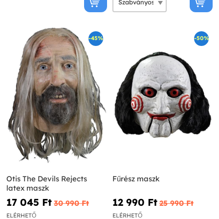
-45%
-50%
Otis The Devils Rejects
Fűrész maszk
latex maszk
17 045 Ft‎
12 990 Ft‎
30 990 Ft‎
25 990 Ft‎
ELÉRHETŐ
ELÉRHETŐ