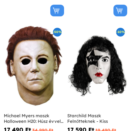
-50%
-10%
Michael Myers maszk
Starchild Maszk
Halloween H20: Húsz évvel
Felnőtteknek - Kiss
később
17 490 Ft‎
17 590 Ft‎
34 990 Ft‎
19 490 Ft‎