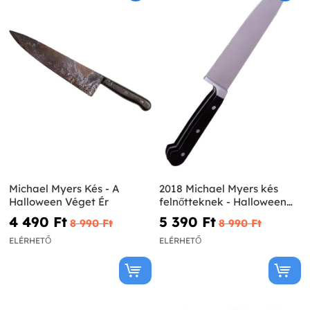
Michael Myers Kés - A
2018 Michael Myers kés
Halloween Véget Ér
felnőtteknek - Halloween
2018
4 490 Ft‎
5 390 Ft‎
8 990 Ft‎
8 990 Ft‎
ELÉRHETŐ
ELÉRHETŐ