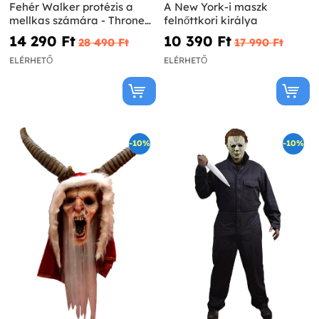
Fehér Walker protézis a
A New York-i maszk
mellkas számára - Thrones
felnőttkori királya
játék
14 290 Ft‎
10 390 Ft‎
28 490 Ft‎
17 990 Ft‎
ELÉRHETŐ
ELÉRHETŐ
-10%
-10%