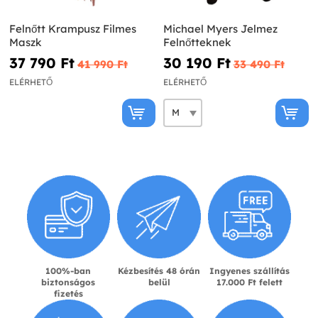
Felnőtt Krampusz Filmes
Michael Myers Jelmez
Maszk
Felnőtteknek
37 790 Ft‎
30 190 Ft‎
41 990 Ft‎
33 490 Ft‎
ELÉRHETŐ
ELÉRHETŐ
100%-ban
Kézbesítés 48 órán
Ingyenes szállítás
biztonságos
belül
17.000 Ft felett
fizetés