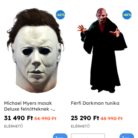
-10%
-48%
Michael Myers maszk
Férfi Darkman tunika
Deluxe felnőtteknek -
Halloween I
31 490 Ft‎
25 290 Ft‎
34 990 Ft‎
48 990 Ft‎
ELÉRHETŐ
ELÉRHETŐ