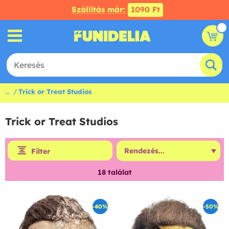
Szállítás már:
1090 Ft
...
Trick or Treat Studios
Trick or Treat Studios
Filter
18
találat
-40%
-50%