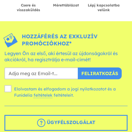
Csere és
Mérettáblázat
Lépj kapcsolatba
visszaküldés
velünk
HOZZÁFÉRÉS AZ EXKLUZÍV
PROMÓCIÓKHOZ*
Legyen Ön az első, aki értesül az újdonságokról és
akciókról, ha regisztrálja e-mail-címét!
FELIRATKOZÁS
Elolvastam és elfogadom a jogi nyilatkozatot és a
Funidelia
feltételek
feltételeit.
ÜGYFÉLSZOLGÁLAT