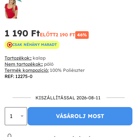
1 190 Ft‎
ELŐTT
2 190 FT‎
46%
CSAK NÉHÁNY MARADT
Tartozékok::
kalap
Nem tartozékok::
póló
Termék kompozíció:
100% Poliészter
REF: 12275-0
KISZÁLLÍTÁSSAL 2026-08-11
VÁSÁROLJ MOST