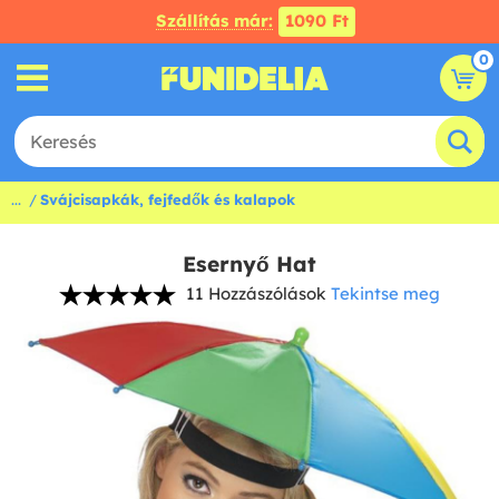
Szállítás már:
1090 Ft
0
...
Svájcisapkák, fejfedők és kalapok
Esernyő Hat
11 Hozzászólások
Tekintse meg