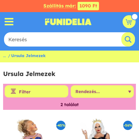
Szállítás már:
1090 Ft
...
Ursula Jelmezek
Ursula Jelmezek
Filter
2
találat
-45%
-56%