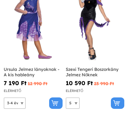
Ursula Jelmez lányoknak -
Szexi Tengeri Boszorkány
A kis hableány
Jelmez Nőknek
7 190 Ft‎
10 590 Ft‎
12 990 Ft‎
23 990 Ft‎
ELÉRHETŐ
ELÉRHETŐ