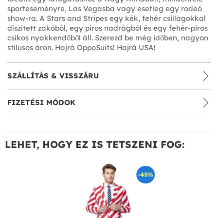
sporteseményre, Las Vegasba vagy esetleg egy rodeó
show-ra. A Stars and Stripes egy kék, fehér csillagokkal
díszített zakóból, egy piros nadrágból és egy fehér-piros
csíkos nyakkendőből áll. Szerezd be még időben, nagyon
stílusos áron. Hajrá OppoSuits! Hajrá USA!
SZÁLLÍTÁS & VISSZÁRU
FIZETÉSI MÓDOK
LEHET, HOGY EZ IS TETSZENI FOG:
-45%