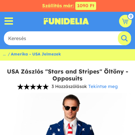
Szállítás már:
1090 Ft
0
...
Amerika - USA Jelmezek
USA Zászlós "Stars and Stripes" Öltöny -
Opposuits
3 Hozzászólások
Tekintse meg