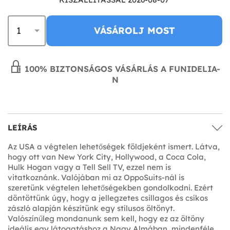
VÁSÁROLJ MOST
100% BIZTONSÁGOS VÁSÁRLÁS A FUNIDELIA-
N
LEÍRÁS
Az USA a végtelen lehetőségek földjeként ismert. Látva,
hogy ott van New York City, Hollywood, a Coca Cola,
Hulk Hogan vagy a Tell Sell TV, ezzel nem is
vitatkoznánk. Valójában mi az OppoSuits-nál is
szeretünk végtelen lehetőségekben gondolkodni. Ezért
döntöttünk úgy, hogy a jellegzetes csillagos és csíkos
zászló alapján készítünk egy stílusos öltönyt.
Valószínűleg mondanunk sem kell, hogy ez az öltöny
ideális egy látogatáshoz a Nagy Almában, mindenféle