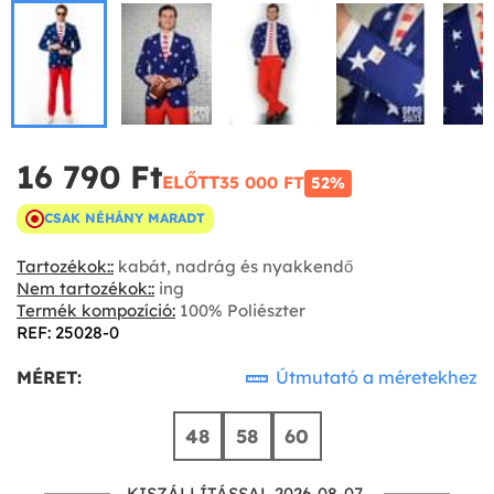
16 790 Ft‎
ELŐTT
35 000 FT‎
52%
CSAK NÉHÁNY MARADT
Tartozékok::
kabát, nadrág és nyakkendő
Nem tartozékok::
ing
Termék kompozíció:
100% Poliészter
REF: 25028-0
MÉRET:
Útmutató a méretekhez
48
58
60
KISZÁLLÍTÁSSAL 2026-08-07