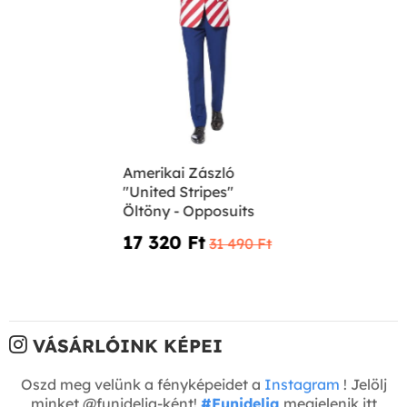
Amerikai Zászló
"United Stripes"
Öltöny - Opposuits
17 320 Ft‎
31 490 Ft‎
VÁSÁRLÓINK KÉPEI
Oszd meg velünk a fényképeidet a
Instagram
! Jelölj
minket @funidelia-ként!
#Funidelia
megjelenik itt