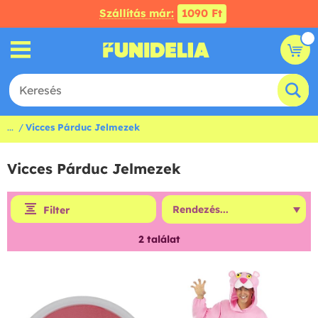
Szállítás már:
1090 Ft
...
Vicces Párduc Jelmezek
Vicces Párduc Jelmezek
Filter
2
találat