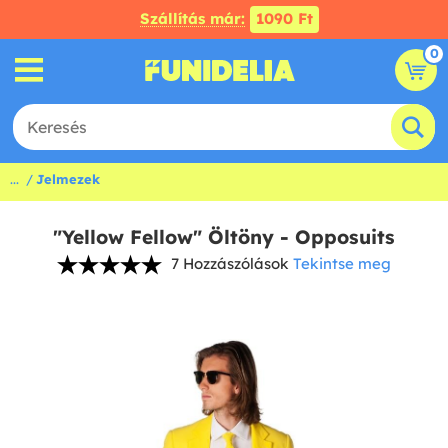
Szállítás már:
1090 Ft
0
...
Jelmezek
"Yellow Fellow" Öltöny - Opposuits
7 Hozzászólások
Tekintse meg