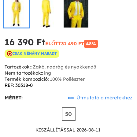
16 390 Ft‎
ELŐTT
31 490 FT‎
48%
CSAK NÉHÁNY MARADT
Tartozékok::
Zakó, nadrág és nyakkendő
Nem tartozékok::
ing
Termék kompozíció:
100% Poliészter
REF: 30318-0
MÉRET:
Útmutató a méretekhez
50
KISZÁLLÍTÁSSAL 2026-08-11