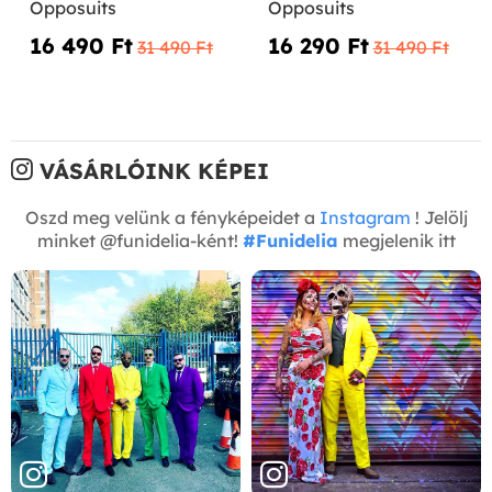
Opposuits
Opposuits
16 490 Ft‎
16 290 Ft‎
31 490 Ft‎
31 490 Ft‎
VÁSÁRLÓINK KÉPEI
Oszd meg velünk a fényképeidet a
Instagram
! Jelölj
minket @funidelia-ként!
#Funidelia
megjelenik itt