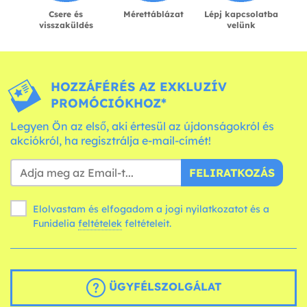
Csere és
Mérettáblázat
Lépj kapcsolatba
visszaküldés
velünk
HOZZÁFÉRÉS AZ EXKLUZÍV
PROMÓCIÓKHOZ*
Legyen Ön az első, aki értesül az újdonságokról és
akciókról, ha regisztrálja e-mail-címét!
FELIRATKOZÁS
Elolvastam és elfogadom a jogi nyilatkozatot és a
Funidelia
feltételek
feltételeit.
ÜGYFÉLSZOLGÁLAT