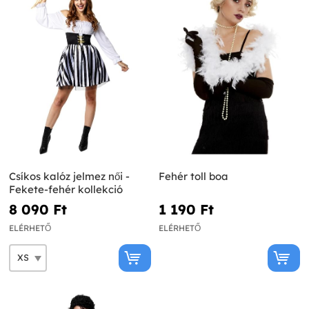
Csíkos kalóz jelmez női -
Fehér toll boa
Fekete-fehér kollekció
8 090 Ft‎
1 190 Ft‎
ELÉRHETŐ
ELÉRHETŐ