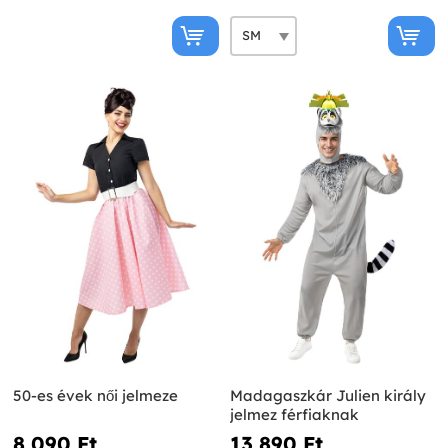
50-es évek női jelmeze
Madagaszkár Julien király
jelmez férfiaknak
8 090 Ft‎
13 890 Ft‎