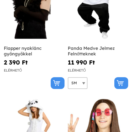
Flapper nyaklánc
Panda Medve Jelmez
gyöngyökkel
Felnőtteknek
2 390 Ft‎
11 990 Ft‎
ELÉRHETŐ
ELÉRHETŐ