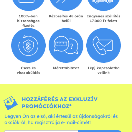
100%-ban
Kézbesítés 48 órán
Ingyenes szállítás
biztonságos
belül
17.000 Ft felett
fizetés
Csere és
Mérettáblázat
Lépj kapcsolatba
visszaküldés
velünk
HOZZÁFÉRÉS AZ EXKLUZÍV
PROMÓCIÓKHOZ*
Legyen Ön az első, aki értesül az újdonságokról és
akciókról, ha regisztrálja e-mail-címét!