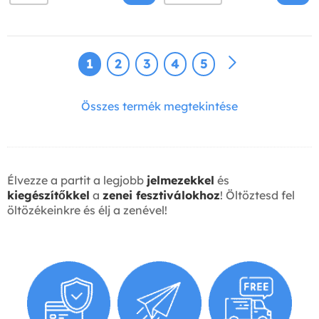
1
2
3
4
5
Összes termék megtekintése
Élvezze a partit a legjobb
jelmezekkel
és
kiegészítőkkel
a
zenei fesztiválokhoz
! Öltöztesd fel
öltözékeinkre és élj a zenével!