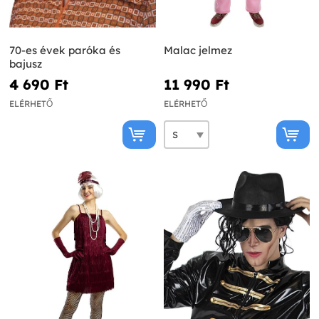
70-es évek paróka és
Malac jelmez
bajusz
4 690 Ft‎
11 990 Ft‎
ELÉRHETŐ
ELÉRHETŐ