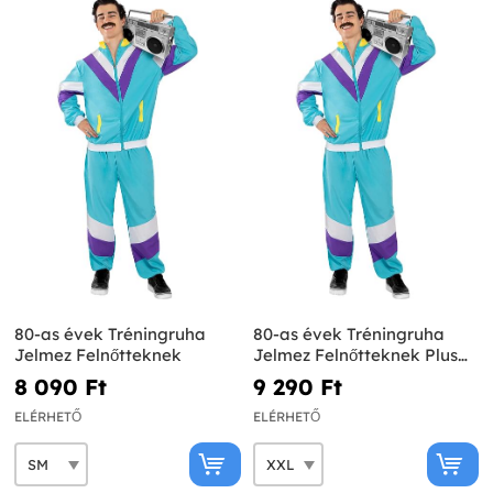
80-as évek Tréningruha
80-as évek Tréningruha
Jelmez Felnőtteknek
Jelmez Felnőtteknek Plus
Size
8 090 Ft‎
9 290 Ft‎
ELÉRHETŐ
ELÉRHETŐ