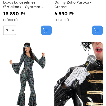
Luxus kalóz jelmez
Danny Zuko Paróka -
férfiaknak - Gyarmati
Grease
Kollekció
13 890 Ft‎
6 590 Ft‎
ELÉRHETŐ
ELÉRHETŐ