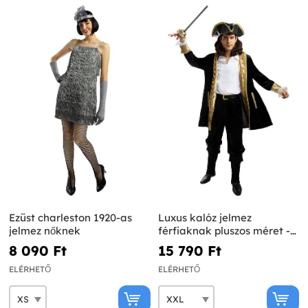
Ezüst charleston 1920-as
Luxus kalóz jelmez
jelmez nőknek
férfiaknak pluszos méret -
Gyarmati Kollekció
8 090 Ft‎
15 790 Ft‎
ELÉRHETŐ
ELÉRHETŐ