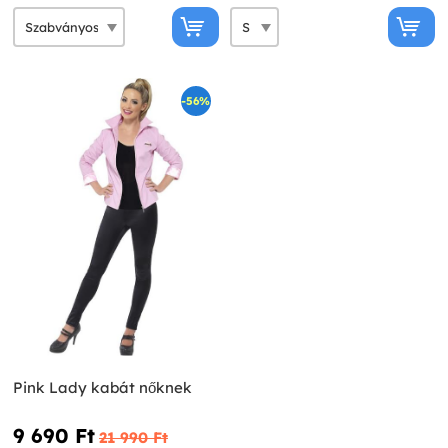
-56%
Pink Lady kabát nőknek
9 690 Ft‎
21 990 Ft‎