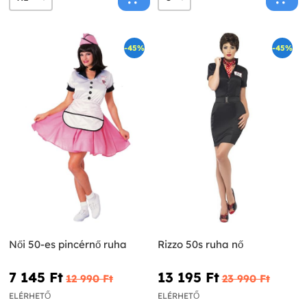
-45%
-45%
Női 50-es pincérnő ruha
Rizzo 50s ruha nő
7 145 Ft‎
13 195 Ft‎
12 990 Ft‎
23 990 Ft‎
ELÉRHETŐ
ELÉRHETŐ