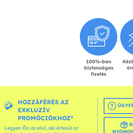
100%-ban
Kézb
biztonságos
ór
fizetés
HOZZÁFÉRÉS AZ
ÜGYFÉ
EXKLUZÍV
PROMÓCIÓKHOZ*
R
Legyen Ön az első, aki értesül az
NYOMON