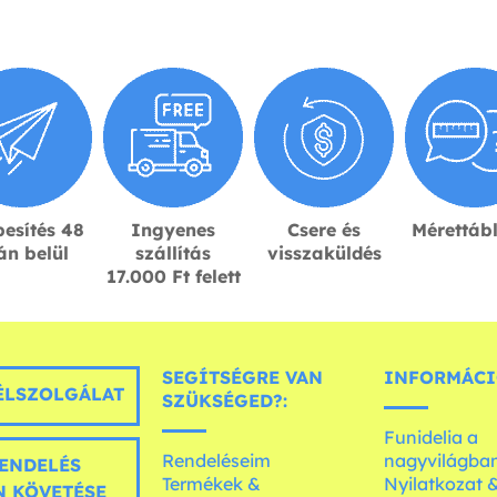
esítés 48
Ingyenes
Csere és
Mérettáb
án belül
szállítás
visszaküldés
17.000 Ft felett
SEGÍTSÉGRE VAN
INFORMÁCI
LSZOLGÁLAT
SZÜKSÉGED?:
Funidelia a
Rendeléseim
nagyvilágba
ENDELÉS
Termékek &
Nyilatkozat 
 KÖVETÉSE