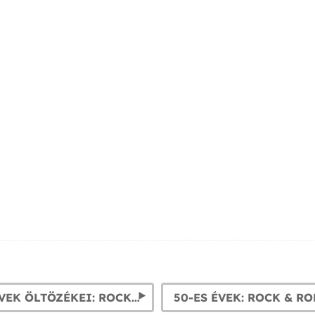
1950-ES ÉVEK ÖLTÖZÉKEI: ROCK 'N ROLL JELMEZEK FÉRFIAKNAK