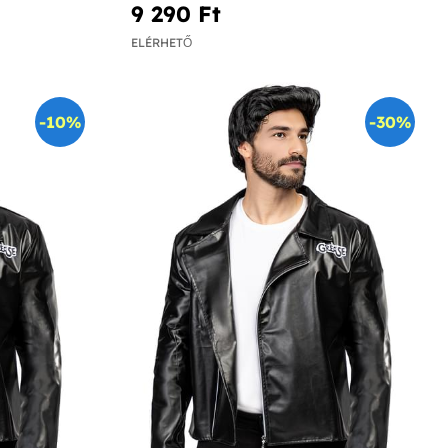
9 290 Ft‎
ELÉRHETŐ
-10%
-30%