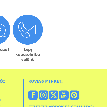
lázat
Lépj
kapcsolatba
velünk
Ó::
KÖVESS MINKET::
n
&
FIZETÉSI MÓDOK ÉS SZÁLLÍTÁS: