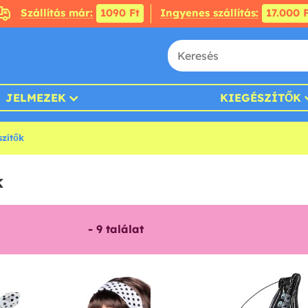
Szállítás már:
1090 Ft
Ingyenes szállítás:
17.000 F
JELMEZEK
KIEGÉSZÍTŐK
szítők
k
-
9
találat