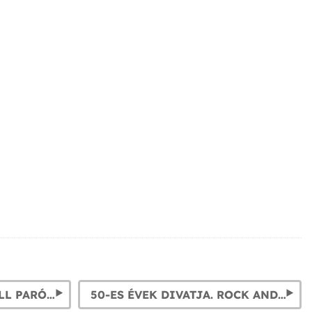
50-ES ÉVEK: ROCK & ROLL PARÓKÁK
50-ES ÉVEK DIVATJA. ROCK AND ROLL ÉS CÍMPLAP MODELL JELMEZEK