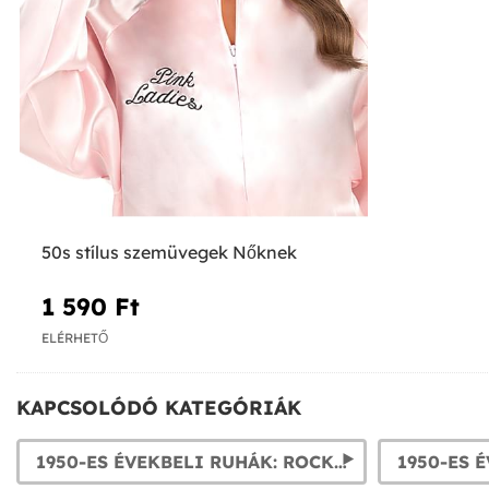
50s stílus szemüvegek Nőknek
1 590 Ft‎
ELÉRHETŐ
KAPCSOLÓDÓ KATEGÓRIÁK
1950-ES ÉVEKBELI RUHÁK: ROCK 'N ROLL JELMEZEK NŐKNEK ÉS A-VONALÚ SZOKNYÁK