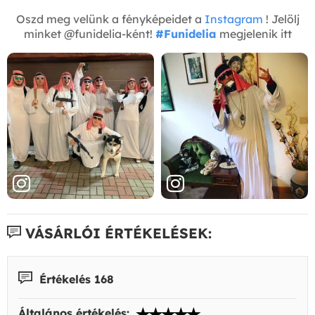
Oszd meg velünk a fényképeidet a
Instagram
! Jelölj
minket @funidelia-ként!
#Funidelia
megjelenik itt
VÁSÁRLÓI ÉRTÉKELÉSEK:
Értékelés 168
Általános értékelés: