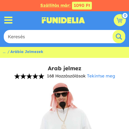
Szállítás már:
1090 Ft
0
...
Arábia Jelmezek
Arab jelmez
168 Hozzászólások
Tekintse meg