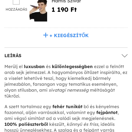
Hamis Szivar
1 190 Ft‎
HOZZÁADÁS
+ KIEGÉSZÍTŐK
LEÍRÁS
Merülj el
luxusban
és
különlegességben
ezzel a felnőtt
arab sejk jelmezzel. A hagyományos öltözet inspirálta, ez
a viselet lehetővé teszi, hogy kiemelkedj bármely
jelmezbálon, farsangon vagy tematikus eseményen,
olyan stílusban, ami
sivatagi nemesség
méltóságát
tükrözi.
A szett tartalmaz egy
fehér tunikát
bő és kényelmes
fazonnal, alján varrásokkal, valamint egy
fejpántot
,
ami végső simítást ad a valódi sejk megjelenésnek.
100% poliészterből
készült,
könnyű és friss
, ideális
hosszú ünneplésekhez. A szalag és a fejpánt varrás