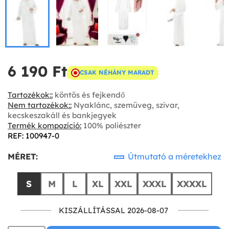
6 190 Ft‎
CSAK NÉHÁNY MARADT
Tartozékok::
köntös és fejkendő
Nem tartozékok::
Nyaklánc, szemüveg, szivar,
kecskeszakáll és bankjegyek
Termék kompozíció:
100% poliészter
REF: 100947-0
MÉRET:
Útmutató a méretekhez
S
M
L
XL
XXL
XXXL
XXXXL
KISZÁLLÍTÁSSAL 2026-08-07