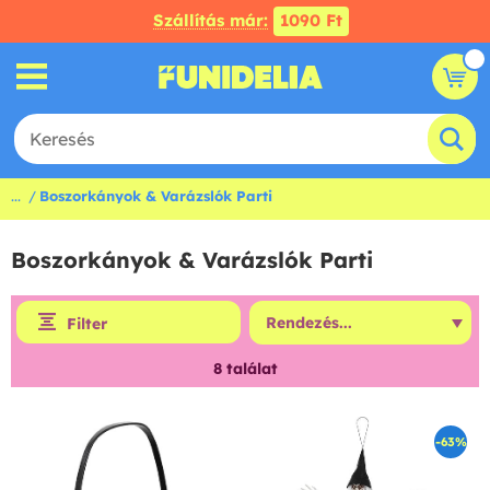
Szállítás már:
1090 Ft
...
Boszorkányok & Varázslók Parti
Boszorkányok & Varázslók Parti
Filter
8
találat
-63%