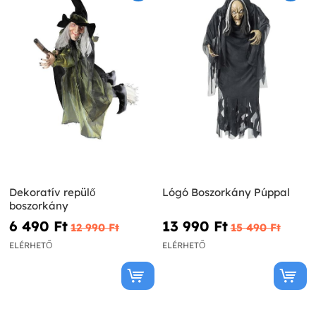
Dekoratív repülő
Lógó Boszorkány Púppal
boszorkány
6 490 Ft‎
13 990 Ft‎
12 990 Ft‎
15 490 Ft‎
ELÉRHETŐ
ELÉRHETŐ