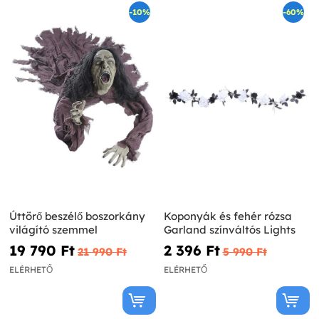
-10%
-60%
Úttörő beszélő boszorkány
Koponyák és fehér rózsa
világító szemmel
Garland színváltós Lights
19 790 Ft‎
2 396 Ft‎
21 990 Ft‎
5 990 Ft‎
ELÉRHETŐ
ELÉRHETŐ