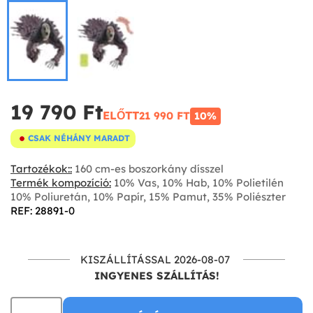
19 790 Ft‎
ELŐTT
21 990 FT‎
10%
CSAK NÉHÁNY MARADT
Tartozékok::
160 cm-es boszorkány dísszel
Termék kompozíció:
10% Vas, 10% Hab, 10% Polietilén
10% Poliuretán, 10% Papír, 15% Pamut, 35% Poliészter
REF: 28891-0
KISZÁLLÍTÁSSAL 2026-08-07
INGYENES SZÁLLÍTÁS!