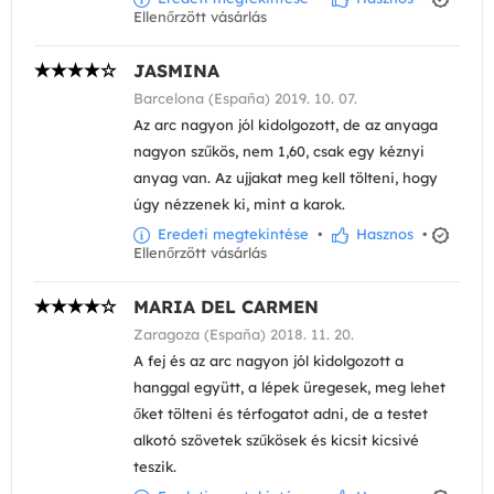
Ellenőrzött vásárlás
JASMINA
Barcelona (España) 2019. 10. 07.
Az arc nagyon jól kidolgozott, de az anyaga
nagyon szűkös, nem 1,60, csak egy kéznyi
anyag van. Az ujjakat meg kell tölteni, hogy
úgy nézzenek ki, mint a karok.
Eredeti megtekintése
•
Hasznos
•
Ellenőrzött vásárlás
MARIA DEL CARMEN
Zaragoza (España) 2018. 11. 20.
A fej és az arc nagyon jól kidolgozott a
hanggal együtt, a lépek üregesek, meg lehet
őket tölteni és térfogatot adni, de a testet
alkotó szövetek szűkösek és kicsit kicsivé
teszik.