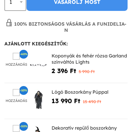
VÁSÁROLJ MOST
100% BIZTONSÁGOS VÁSÁRLÁS A FUNIDELIA-
N
AJÁNLOTT KIEGÉSZÍTŐK:
-60%
Koponyák és fehér rózsa Garland
színváltós Lights
HOZZÁADÁS
2 396 Ft‎
5 990 Ft‎
-10%
Lógó Boszorkány Púppal
13 990 Ft‎
HOZZÁADÁS
15 490 Ft‎
-50%
Dekoratív repülő boszorkány