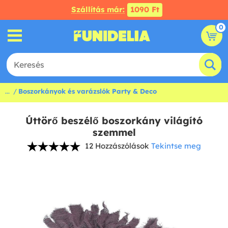
Szállítás már:
1090 Ft
0
...
Boszorkányok és varázslók Party & Deco
Úttörő beszélő boszorkány világító
szemmel
12 Hozzászólások
Tekintse meg