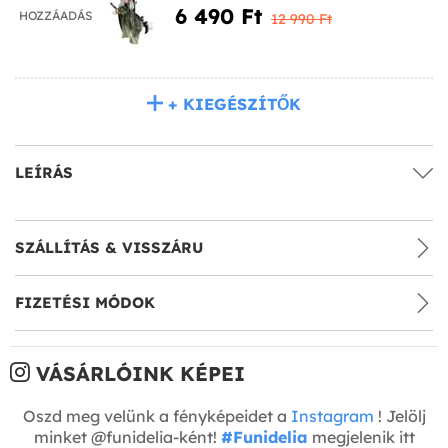
6 490 Ft‎
HOZZÁADÁS
12 990 Ft‎
+ KIEGÉSZÍTŐK
LEÍRÁS
SZÁLLÍTÁS & VISSZÁRU
FIZETÉSI MÓDOK
VÁSÁRLÓINK KÉPEI
Oszd meg velünk a fényképeidet a
Instagram
! Jelölj
minket @funidelia-ként!
#Funidelia
megjelenik itt