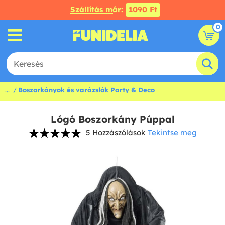
Szállítás már:
1090 Ft
0
...
Boszorkányok és varázslók Party & Deco
Lógó Boszorkány Púppal
5 Hozzászólások
Tekintse meg