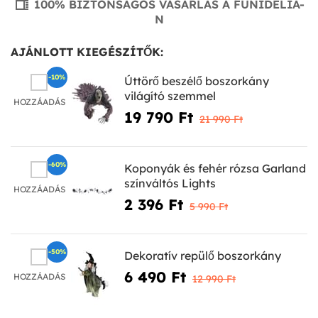
100% BIZTONSÁGOS VÁSÁRLÁS A FUNIDELIA-
N
AJÁNLOTT KIEGÉSZÍTŐK:
-10%
Úttörő beszélő boszorkány
világító szemmel
HOZZÁADÁS
19 790 Ft‎
21 990 Ft‎
-60%
Koponyák és fehér rózsa Garland
színváltós Lights
HOZZÁADÁS
2 396 Ft‎
5 990 Ft‎
-50%
Dekoratív repülő boszorkány
6 490 Ft‎
HOZZÁADÁS
12 990 Ft‎