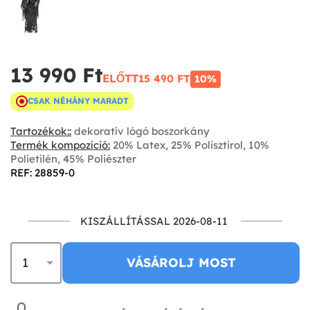
13 990 Ft‎
ELŐTT
15 490 FT‎
10%
CSAK NÉHÁNY MARADT
Tartozékok::
dekoratív lógó boszorkány
Termék kompozíció:
20% Latex, 25% Polisztirol, 10%
Polietilén, 45% Poliészter
REF: 28859-0
KISZÁLLÍTÁSSAL 2026-08-11
VÁSÁROLJ MOST