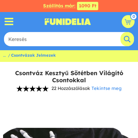
Szállítás már:
1090 Ft
0
...
Csontvázak Jelmezek
Csontváz Kesztyű Sötétben Világító
Csontokkal
22 Hozzászólások
Tekintse meg