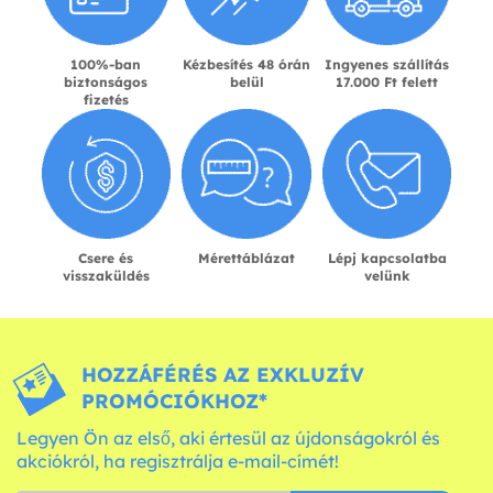
100%-ban
Kézbesítés 48 órán
Ingyenes szállítás
biztonságos
belül
17.000 Ft felett
fizetés
Csere és
Mérettáblázat
Lépj kapcsolatba
visszaküldés
velünk
HOZZÁFÉRÉS AZ EXKLUZÍV
PROMÓCIÓKHOZ*
Legyen Ön az első, aki értesül az újdonságokról és
akciókról, ha regisztrálja e-mail-címét!