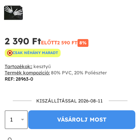
2 390 Ft‎
ELŐTT
2 590 FT‎
8%
CSAK NÉHÁNY MARADT
Tartozékok::
kesztyű
Termék kompozíció:
80% PVC, 20% Poliészter
REF: 28963-0
KISZÁLLÍTÁSSAL 2026-08-11
VÁSÁROLJ MOST