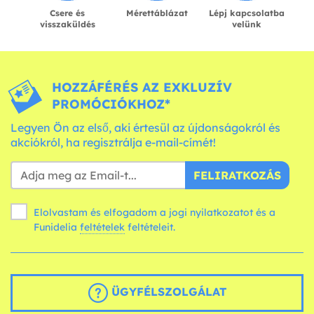
Csere és
Mérettáblázat
Lépj kapcsolatba
visszaküldés
velünk
HOZZÁFÉRÉS AZ EXKLUZÍV
PROMÓCIÓKHOZ*
Legyen Ön az első, aki értesül az újdonságokról és
akciókról, ha regisztrálja e-mail-címét!
FELIRATKOZÁS
Elolvastam és elfogadom a jogi nyilatkozatot és a
Funidelia
feltételek
feltételeit.
ÜGYFÉLSZOLGÁLAT