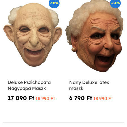
-10%
-64%
Deluxe Pszichopata
Nany Deluxe latex
Nagypapa Maszk
maszk
17 090 Ft‎
6 790 Ft‎
18 990 Ft‎
18 990 Ft‎