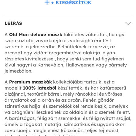
+ KIEGÉSZÍTŐK
LEÍRÁS
A
Old Man deluxe maszk
tökéletes választás, ha egy
szórakoztató, zavarbaejtő és valósághű érintést
szeretnél a jelmezedbe. Felnőtteknek tervezve, az
arcodat egy vidám öregemberévé alakítja, olyan
részletes kivitelezéssel, hogy senki sem tud figyelmen
kívül hagyni a Karneválon, Halloweenen vagy bármely
jelmezbálon.
A
Premium maszkák
kollekciójába tartozik, ezt a
modellt
100% latexből
készítették, és karikatúraszerű
dizájnnal, textúrált bőrrel, mély ráncokkal és vöröses
árnyalatokkal a orrán és az arcán. Fehér, göndör
szintetikus hajjal és szemöldökkel rendelkezik, amelyek
valósághűen illeszkednek az oldalain és a szemek felett.
A barátságos, félig zárt szemekkel és félig nyitott szájjal,
amely a fogakat mutatja, szimpatikus és ugyanakkor
zavarbaejtő megjelenést kölcsönöz. Teljes fejfedést