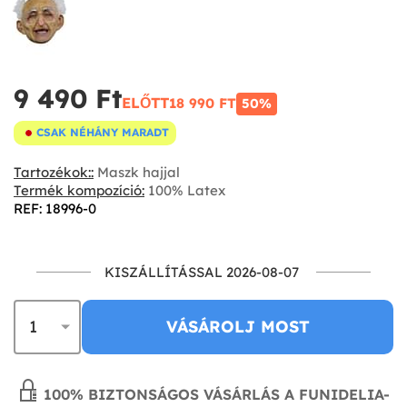
9 490 Ft‎
ELŐTT
18 990 FT‎
50%
CSAK NÉHÁNY MARADT
Tartozékok::
Maszk hajjal
Termék kompozíció:
100% Latex
REF: 18996-0
KISZÁLLÍTÁSSAL 2026-08-07
VÁSÁROLJ MOST
100% BIZTONSÁGOS VÁSÁRLÁS A FUNIDELIA-