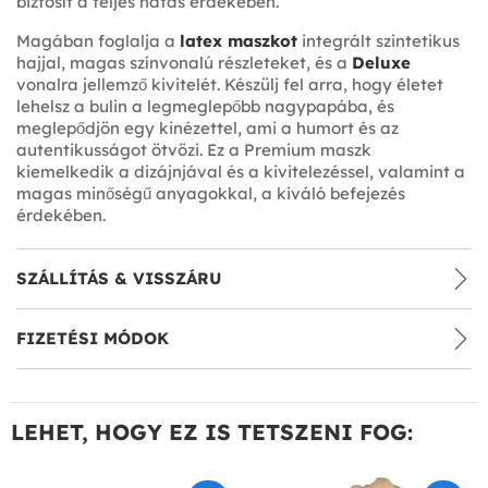
biztosít a teljes hatás érdekében.
Magában foglalja a
latex maszkot
integrált szintetikus
hajjal, magas színvonalú részleteket, és a
Deluxe
vonalra jellemző kivitelét. Készülj fel arra, hogy életet
lehelsz a bulin a legmeglepőbb nagypapába, és
meglepődjön egy kinézettel, ami a humort és az
autentikusságot ötvözi. Ez a Premium maszk
kiemelkedik a dizájnjával és a kivitelezéssel, valamint a
magas minőségű anyagokkal, a kiváló befejezés
érdekében.
SZÁLLÍTÁS & VISSZÁRU
FIZETÉSI MÓDOK
LEHET, HOGY EZ IS TETSZENI FOG: