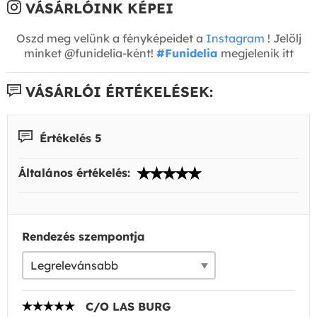
VÁSÁRLÓINK KÉPEI
Oszd meg velünk a fényképeidet a
Instagram
! Jelölj
minket @funidelia-ként!
#Funidelia
megjelenik itt
VÁSÁRLÓI ÉRTÉKELÉSEK:
Értékelés 5
Általános értékelés:
Rendezés szempontja
C/O LAS BURG