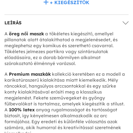
+ KIEGÉSZÍTŐK
LEÍRÁS
A
öreg női maszk
a tökéletes kiegészítő, amellyel
pillanatok alatt átalakíthatod a megjelenésedet, és
meglephetsz egy komikus és szerethető csavarral.
Tökéletes jelmezes partikra vagy színtársulatok
előadásaira, ez a darab bármilyen alkalmat
szórakoztató élménnyé varázsol.
A
Premium maszkák
kollekció keretében ez a modell a
karikatúraszerű kialakítása miatt kiemelkedik. Mély
ráncokkal, hangsúlyos arccsontokkal és egy szürke
konty kialakításával erősíti meg a klasszikus
megjelenést. Fekete szemüvegeket és gyöngy
fülbevalókat is tartalmaz, amelyek kiegészítik a stílust.
A
100% latex
anyag rugalmasságot és tartósságot
biztosít, így kényelmesen alkalmazkodik az arc
formájához. Egy eredeti és különféle választás azok
számára, akik humorral és kreativitással szeretnének