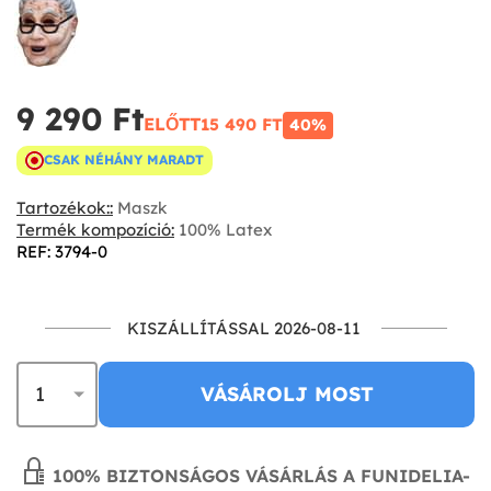
9 290 Ft‎
ELŐTT
15 490 FT‎
40%
CSAK NÉHÁNY MARADT
Tartozékok::
Maszk
Termék kompozíció:
100% Latex
REF: 3794-0
KISZÁLLÍTÁSSAL 2026-08-11
VÁSÁROLJ MOST
100% BIZTONSÁGOS VÁSÁRLÁS A FUNIDELIA-