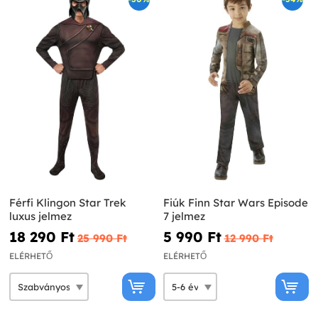
Férfi Klingon Star Trek
Fiúk Finn Star Wars Episode
luxus jelmez
7 jelmez
18 290 Ft‎
5 990 Ft‎
25 990 Ft‎
12 990 Ft‎
ELÉRHETŐ
ELÉRHETŐ