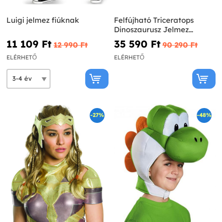
Luigi jelmez fiúknak
Felfújható Triceratops
Dinoszaurusz Jelmez
Felnőtteknek - Jurassic
11 109 Ft‎
35 590 Ft‎
12 990 Ft‎
90 290 Ft‎
World
ELÉRHETŐ
ELÉRHETŐ
-27%
-48%