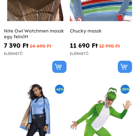
Nite Owl Watchmen maszk
Chucky maszk
egy felnőtt
7 390 Ft‎
11 690 Ft‎
14 690 Ft‎
12 990 Ft‎
ELÉRHETŐ
ELÉRHETŐ
-61%
-35%