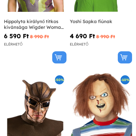
Hippolyta királynő titkos
Yoshi Sapka fiúnak
kívánsága Wigder Woman
paróka a nők számára
6 590 Ft‎
4 690 Ft‎
8 990 Ft‎
8 990 Ft‎
ELÉRHETŐ
ELÉRHETŐ
-50%
-10%