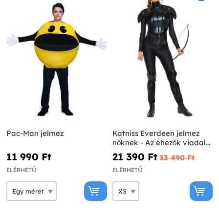
Pac-Man jelmez
Katniss Everdeen jelmez
nőknek - Az éhezők viadala:
A kiválasztott
11 990 Ft‎
21 390 Ft‎
33 490 Ft‎
ELÉRHETŐ
ELÉRHETŐ