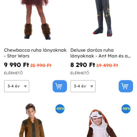
Chewbacca ruha lányoknak
Deluxe darázs ruha
- Star Wars
lányoknak - Ant Man és a
Wasp
9 990 Ft‎
8 290 Ft‎
21 990 Ft‎
19 490 Ft‎
ELÉRHETŐ
ELÉRHETŐ
-55%
-58%