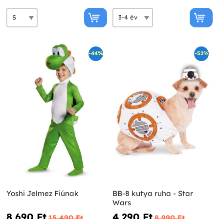
-44%
-52%
Yoshi Jelmez Fiúnak
BB-8 kutya ruha - Star
Wars
8 690 Ft‎
4 290 Ft‎
15 490 Ft‎
8 990 Ft‎