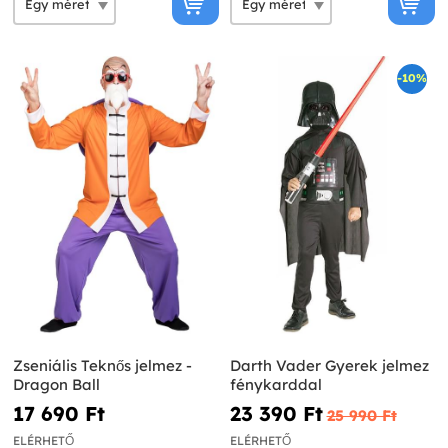
-10%
Zseniális Teknős jelmez -
Darth Vader Gyerek jelmez
Dragon Ball
fénykarddal
17 690 Ft‎
23 390 Ft‎
25 990 Ft‎
ELÉRHETŐ
ELÉRHETŐ