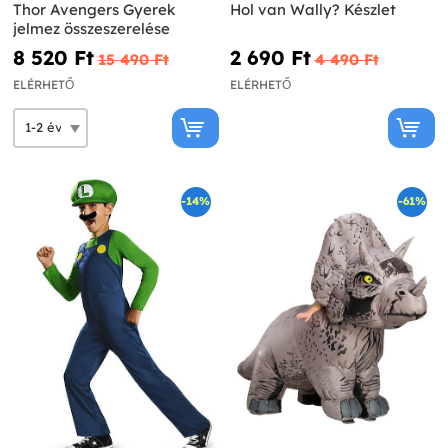
Thor Avengers Gyerek
Hol van Wally? Készlet
jelmez összeszerelése
8 520 Ft‎
2 690 Ft‎
15 490 Ft‎
4 490 Ft‎
ELÉRHETŐ
ELÉRHETŐ
-14%
-61%