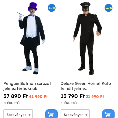
-10%
-37%
Penguin Batman sorozat
Deluxe Green Hornet Kato
jelmez férfiaknak
felnőtt jelmez
37 890 Ft‎
13 790 Ft‎
41 990 Ft‎
21 990 Ft‎
ELÉRHETŐ
ELÉRHETŐ