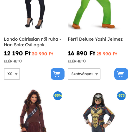
Lando Calrissian női ruha -
Férfi Deluxe Yoshi Jelmez
Han Solo: Csillagok
háborúja
12 190 Ft‎
16 890 Ft‎
30 990 Ft‎
25 990 Ft‎
ELÉRHETŐ
ELÉRHETŐ
-55%
-57%