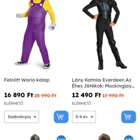
Felnőtt Wario kalap
Lány Katniss Everdeen Az
Éhes Játékok: Mockingjay
Costume
16 890 Ft‎
12 490 Ft‎
25 990 Ft‎
17 990 Ft‎
ELÉRHETŐ
ELÉRHETŐ
-30%
-54%