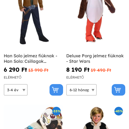
Han Solo jelmez fiúknak -
Deluxe Porg jelmez fiúknak
Han Solo: Csillagok
- Star Wars
háborúja
6 290 Ft‎
8 190 Ft‎
13 990 Ft‎
19 490 Ft‎
ELÉRHETŐ
ELÉRHETŐ
-55%
-45%