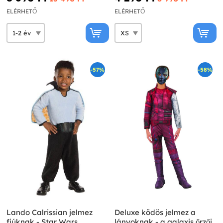
ELÉRHETŐ
ELÉRHETŐ
-57%
-58%
Lando Calrissian jelmez
Deluxe ködös jelmez a
fiúknak - Star Wars
lányoknak - a galaxis őrzői