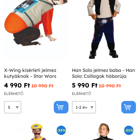
X-Wing kísérleti jelmez
Han Solo jelmez baba - Han
kutyáknak - Star Wars
Solo: Csillagok háborúja
4 990 Ft‎
5 990 Ft‎
10 990 Ft‎
10 990 Ft‎
ELÉRHETŐ
ELÉRHETŐ
-35%
-31%