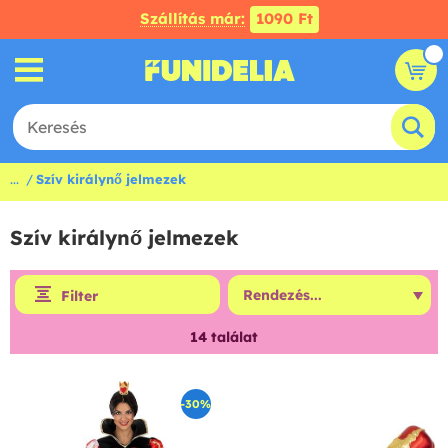
Szállítás már:
1090 Ft
...
Szív királynő jelmezek
Szív királynő jelmezek
Filter
14
találat
-30%