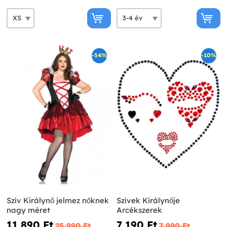
-54%
-10%
Szív Királynő jelmez nőknek
Szívek Királynője
nagy méret
Arcékszerek
11 890 Ft‎
7 190 Ft‎
25 990 Ft‎
7 990 Ft‎