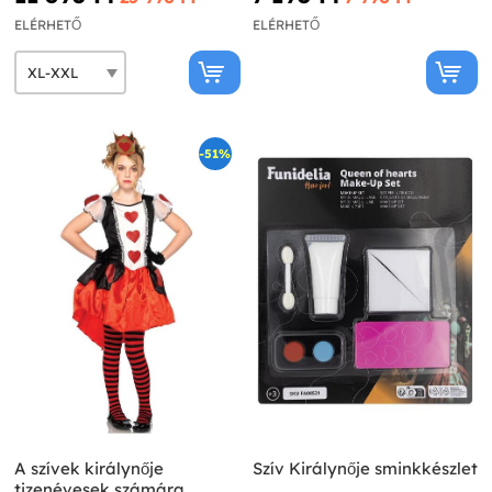
ELÉRHETŐ
ELÉRHETŐ
-51%
A szívek királynője
Szív Királynője sminkkészlet
tizenévesek számára