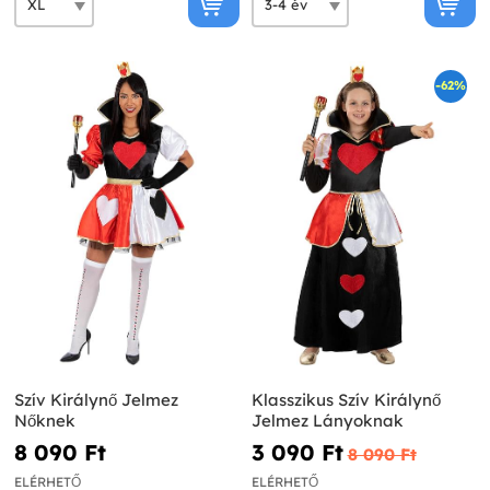
-62%
Szív Királynő Jelmez
Klasszikus Szív Királynő
Nőknek
Jelmez Lányoknak
8 090 Ft‎
3 090 Ft‎
8 090 Ft‎
ELÉRHETŐ
ELÉRHETŐ