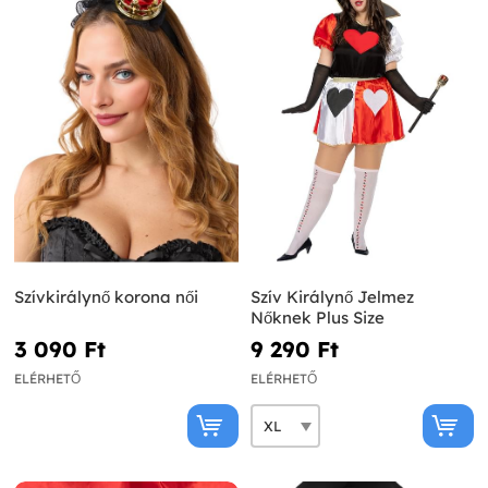
Szívkirálynő korona női
Szív Királynő Jelmez
Nőknek Plus Size
3 090 Ft‎
9 290 Ft‎
ELÉRHETŐ
ELÉRHETŐ