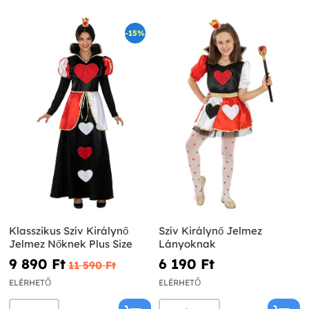
-15%
Klasszikus Szív Királynő
Szív Királynő Jelmez
Jelmez Nőknek Plus Size
Lányoknak
9 890 Ft‎
6 190 Ft‎
11 590 Ft‎
ELÉRHETŐ
ELÉRHETŐ