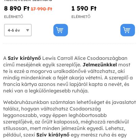
8 890 Ft‎
1 590 Ft‎
17 990 Ft‎
ELÉRHETŐ
ELÉRHETŐ
A
Szív királynő
Lewis Carroll Alice Csodaországban
című meséjének egyik szereplője.
Jelmezünkkel
most
te is ezzé a mogorva uralkodónővé változhatsz, aki
mindig mindenkinek a fejét akarja vétetni. A szereplő a
francia kártya azonos nevű lapjáról kapta a nevét, és
neki van a legkülönlegesebb ruhája.
Webáruházunkban számtalan lehetőséget és javaslatot
találsz, hogyan változhatsz Csodaország
leggonoszabb, vagy éppen leghóbortosabb
szereplőjévé, az őrült kalapossá, méghozzá rendkívül
stílusosan, mert minden jelmezünk egyedi. Lehetsz,
például, szexi
Szív királynő
egy merész ruha és egy