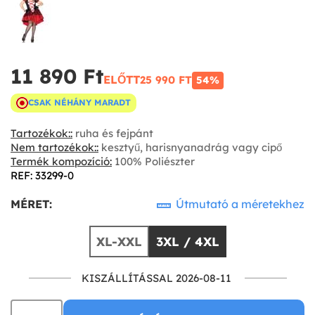
11 890 Ft‎
ELŐTT
25 990 FT‎
54%
CSAK NÉHÁNY MARADT
Tartozékok::
ruha és fejpánt
Nem tartozékok::
kesztyű, harisnyanadrág vagy cipő
Termék kompozíció:
100% Poliészter
REF: 33299-0
MÉRET:
Útmutató a méretekhez
XL-XXL
3XL / 4XL
KISZÁLLÍTÁSSAL 2026-08-11