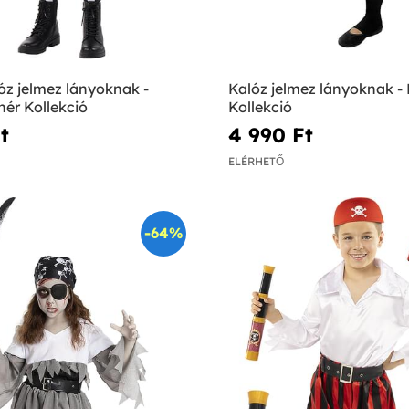
óz jelmez lányoknak -
Kalóz jelmez lányoknak -
ér Kollekció
Kollekció
‎
4 990 Ft‎
ELÉRHETŐ
-64%