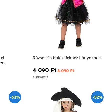
kel
Rózsaszín Kalóz Jelmez Lányoknak
er
4 090 Ft‎
8 090 Ft‎
ELÉRHETŐ
-63%
-52%