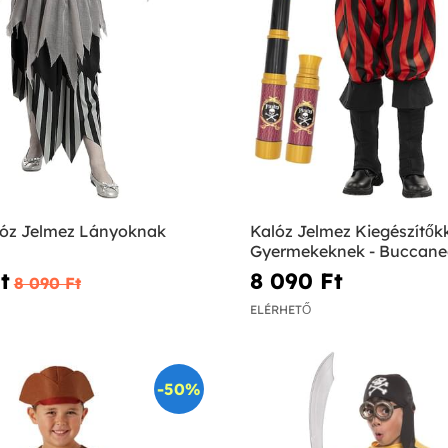
óz Jelmez Lányoknak
Kalóz Jelmez Kiegészítők
Gyermekeknek - Buccane
Kollekció
‎
8 090 Ft‎
8 090 Ft‎
ELÉRHETŐ
-50%