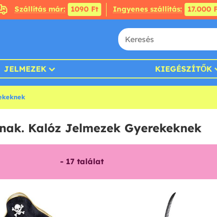
Szállítás már:
1090 Ft
Ingyenes szállítás:
17.000 F
JELMEZEK
KIEGÉSZÍTŐK
ekeknek
nak. Kalóz Jelmezek Gyerekeknek
-
17
találat