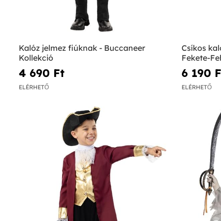
Kalóz jelmez fiúknak - Buccaneer
Csíkos kal
Kollekció
Fekete-Feh
4 690 Ft‎
6 190 Ft
ELÉRHETŐ
ELÉRHETŐ