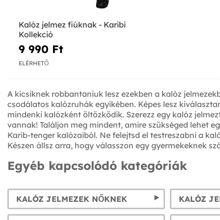
Kalóz jelmez fiúknak - Karibi
Kollekció
9 990 Ft‎
ELÉRHETŐ
A kicsiknek robbantaniuk lesz ezekben a kalóz jelmeze
csodálatos kalózruhák egyikében. Képes lesz kiválaszta
mindenki kalózként öltözködik. Szerezz egy kalóz jelmezt
vannak! Találjon meg mindent, amire szükséged lehet egy 
Karib-tenger kalózaiból. Ne felejtsd el testreszabni a 
Készen állsz arra, hogy válasszon egy gyermekeknek szá
Egyéb kapcsolódó kategóriák
KALÓZ JELMEZEK NŐKNEK
KALÓZ J