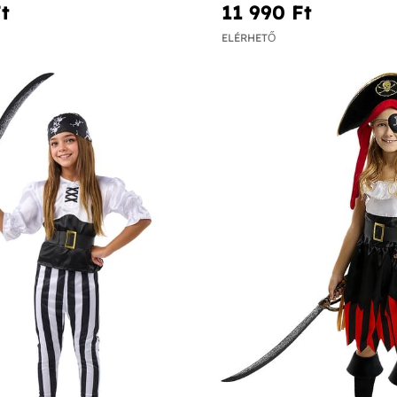
t‎
11 990 Ft‎
ELÉRHETŐ