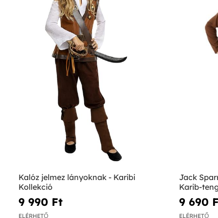
Kalóz jelmez lányoknak - Karibi
Jack Sparr
Kollekció
Karib-teng
9 990 Ft‎
9 690 F
ELÉRHETŐ
ELÉRHETŐ