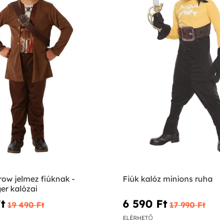
ow jelmez fiúknak -
Fiúk kalóz minions ruha
er kalózai
t‎
6 590 Ft‎
19 490 Ft‎
17 990 Ft‎
ELÉRHETŐ