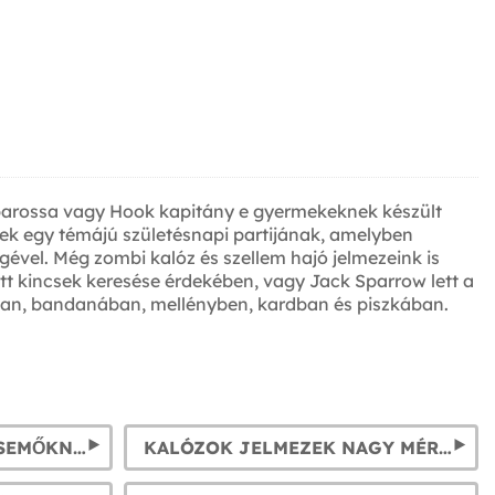
rbarossa vagy Hook kapitány e gyermekeknek készült
ek egy témájú születésnapi partijának, amelyben
gével. Még zombi kalóz és szellem hajó jelmezeink is
ett kincsek keresése érdekében, vagy Jack Sparrow lett a
apban, bandanában, mellényben, kardban és piszkában.
KALÓZ JELMEZEK CSECSEMŐKNEK
KALÓZOK JELMEZEK NAGY MÉRET