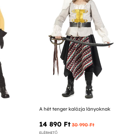
A hét tenger kalózja lányoknak
14 890 Ft‎
30 990 Ft‎
ELÉRHETŐ