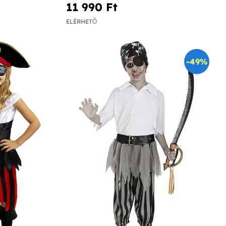
11 990 Ft‎
ELÉRHETŐ
-49%