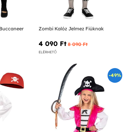
 Buccaneer
Zombi Kalóz Jelmez Fiúknak
4 090 Ft‎
8 090 Ft‎
ELÉRHETŐ
-49%