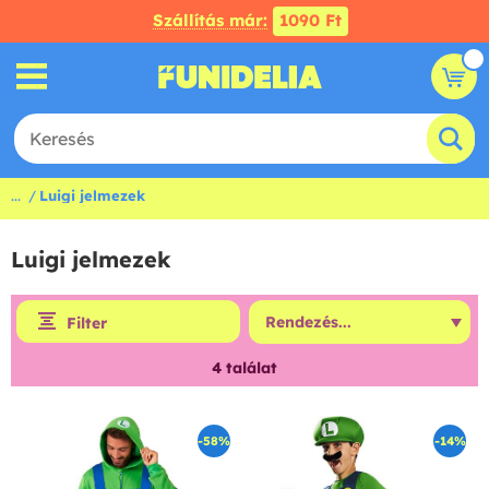
Szállítás már:
1090 Ft
...
Luigi jelmezek
Luigi jelmezek
Filter
4
találat
-58%
-14%