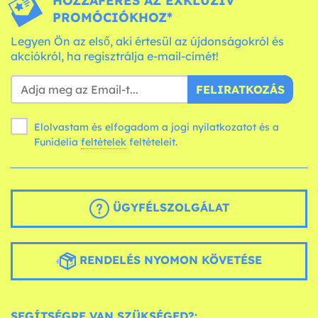
HOZZÁFÉRÉS AZ EXKLUZÍV
PROMÓCIÓKHOZ*
Legyen Ön az első, aki értesül az újdonságokról és
akciókról, ha regisztrálja e-mail-címét!
FELIRATKOZÁS
Elolvastam és elfogadom a jogi nyilatkozatot és a
Funidelia
feltételek
feltételeit.
ÜGYFÉLSZOLGÁLAT
RENDELÉS NYOMON KÖVETÉSE
SEGÍTSÉGRE VAN SZÜKSÉGED?: