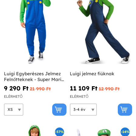
Luigi Egyberészes Jelmez
Luigi jelmez fiúknak
Felnőtteknek - Super Mario
Bros.
9 290 Ft‎
11 109 Ft‎
21 990 Ft‎
12 990 Ft‎
ELÉRHETŐ
ELÉRHETŐ
-57%
-14%