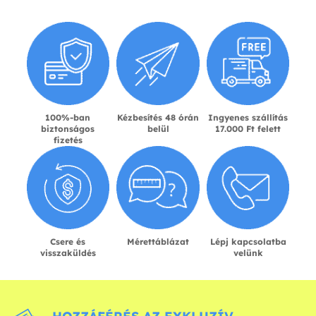
100%-ban
Kézbesítés 48 órán
Ingyenes szállítás
biztonságos
belül
17.000 Ft felett
fizetés
Csere és
Mérettáblázat
Lépj kapcsolatba
visszaküldés
velünk