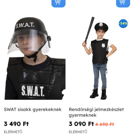
-34%
SWAT sisakk gyerekeknek
Rendőrségi jelmezkészlet
gyermeknek
3 490 Ft‎
3 090 Ft‎
4 690 Ft‎
ELÉRHETŐ
ELÉRHETŐ