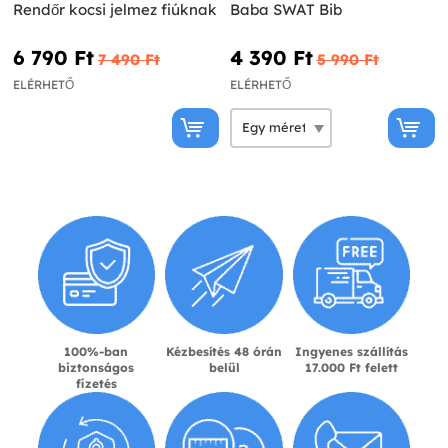
Rendőr kocsi jelmez fiúknak
Baba SWAT Bib
6 790 Ft‎
4 390 Ft‎
7 490 Ft‎
5 990 Ft‎
ELÉRHETŐ
ELÉRHETŐ
100%-ban
Kézbesítés 48 órán
Ingyenes szállítás
biztonságos
belül
17.000 Ft felett
fizetés