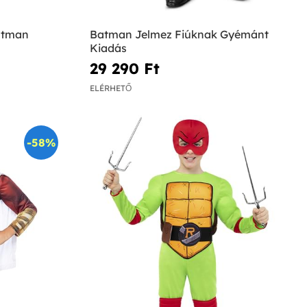
atman
Batman Jelmez Fiúknak Gyémánt
Kiadás
29 290 Ft‎
ELÉRHETŐ
-58%