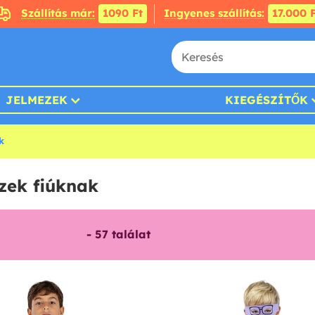
Szállítás már:
1090 Ft
Ingyenes szállítás:
17.000 F
JELMEZEK
KIEGÉSZÍTŐK
k
zek fiúknak
-
57
találat