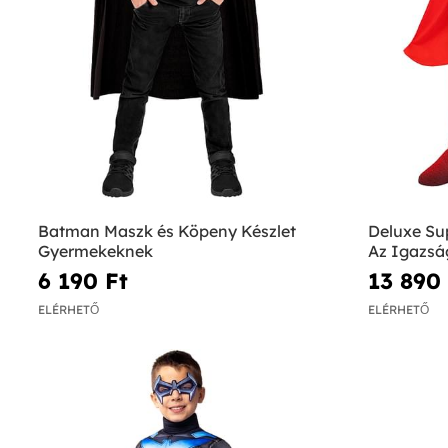
Batman Maszk és Köpeny Készlet
Deluxe Su
Gyermekeknek
Az Igazsá
6 190 Ft‎
13 890 
ELÉRHETŐ
ELÉRHETŐ