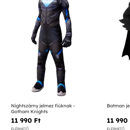
Nightszárny jelmez fiúknak -
Batman je
Gotham Knights
11 990 Ft‎
11 990 
ELÉRHETŐ
ELÉRHETŐ