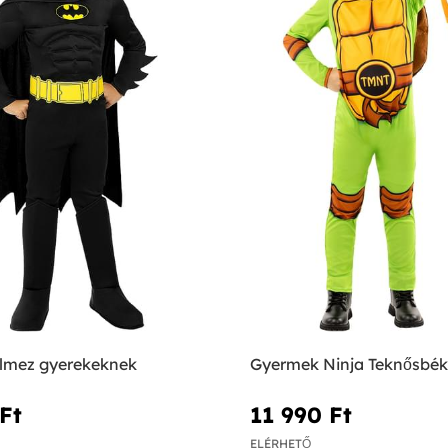
lmez gyerekeknek
Gyermek Ninja Teknősbék
Ft‎
11 990 Ft‎
ELÉRHETŐ