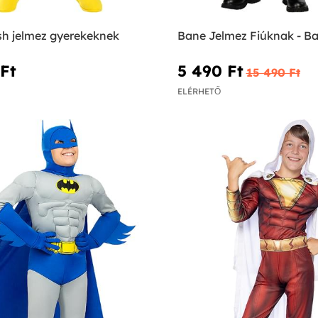
sh jelmez gyerekeknek
Bane Jelmez Fiúknak - B
Ft‎
5 490 Ft‎
15 490 Ft‎
ELÉRHETŐ