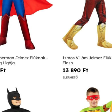
perman Jelmez Fiúknak -
Izmos Villám Jelmez Fiúk
g Ligája
Flash
Ft‎
13 890 Ft‎
ELÉRHETŐ