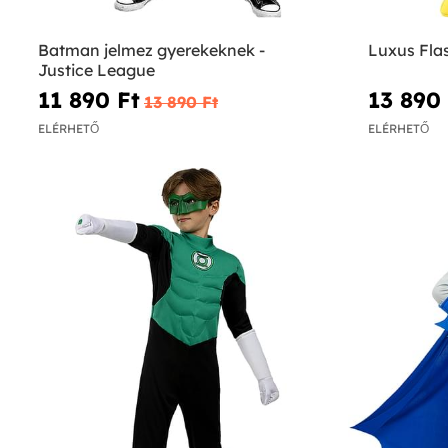
Batman jelmez gyerekeknek -
Luxus Fla
Justice League
11 890 Ft‎
13 890 
13 890 Ft‎
ELÉRHETŐ
ELÉRHETŐ