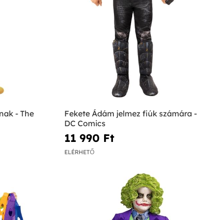
nak - The
Fekete Ádám jelmez fiúk számára -
DC Comics
11 990 Ft‎
ELÉRHETŐ