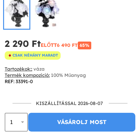
2 290 Ft‎
ELŐTT
6 490 FT‎
65%
CSAK NÉHÁNY MARADT
Tartozékok::
váza
Termék kompozíció:
100% Műanyag
REF: 33391-0
KISZÁLLÍTÁSSAL 2026-08-07
VÁSÁROLJ MOST