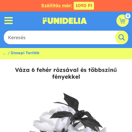
Szállítás már:
1090 Ft
0
...
Ünnepi Teríték
Váza 6 fehér rózsával és többszínű
fényekkel