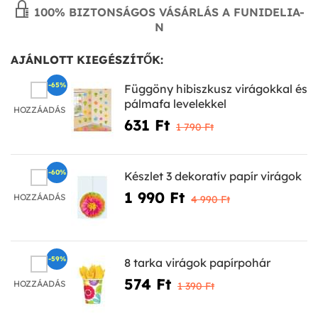
100% BIZTONSÁGOS VÁSÁRLÁS A FUNIDELIA-
N
AJÁNLOTT KIEGÉSZÍTŐK:
-65%
Függöny hibiszkusz virágokkal és
pálmafa levelekkel
HOZZÁADÁS
631 Ft‎
1 790 Ft‎
-60%
Készlet 3 dekoratív papír virágok
1 990 Ft‎
HOZZÁADÁS
4 990 Ft‎
-59%
8 tarka virágok papírpohár
574 Ft‎
HOZZÁADÁS
1 390 Ft‎