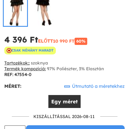
4 396 Ft‎
ELŐTT
10 990 FT‎
60%
CSAK NÉHÁNY MARADT
Tartozékok::
szoknya
Termék kompozíció:
97% Poliészter, 3% Elasztán
REF: 47554-0
MÉRET:
Útmutató a méretekhez
Egy méret
KISZÁLLÍTÁSSAL 2026-08-11