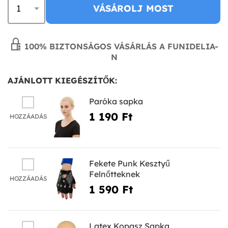
VÁSÁROLJ MOST
100% BIZTONSÁGOS VÁSÁRLÁS A FUNIDELIA-
N
AJÁNLOTT KIEGÉSZÍTŐK:
Paróka sapka
1 190 Ft‎
HOZZÁADÁS
Fekete Punk Kesztyű
Felnőtteknek
HOZZÁADÁS
1 590 Ft‎
Latex Kopasz Sapka