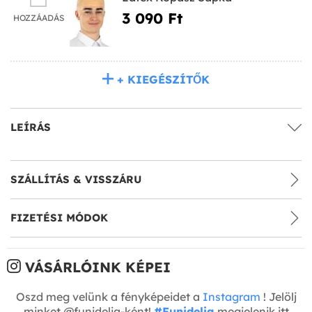
3 090 Ft‎
HOZZÁADÁS
+ KIEGÉSZÍTŐK
LEÍRÁS
SZÁLLÍTÁS & VISSZÁRU
FIZETÉSI MÓDOK
VÁSÁRLÓINK KÉPEI
Oszd meg velünk a fényképeidet a
Instagram
! Jelölj
minket @funidelia-ként!
#Funidelia
megjelenik itt