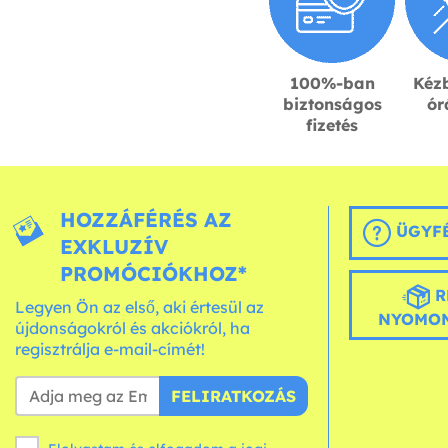
100%-ban
Kézb
biztonságos
ór
fizetés
HOZZÁFÉRÉS AZ
ÜGYFÉ
EXKLUZÍV
PROMÓCIÓKHOZ*
R
Legyen Ön az első, aki értesül az
NYOMON
újdonságokról és akciókról, ha
regisztrálja e-mail-címét!
FELIRATKOZÁS