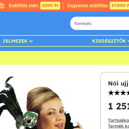
Szállítás már:
1090 Ft
Ingyenes szállítás:
17.000 F
JELMEZEK
KIEGÉSZÍTŐK
Női ujj
1 251
Tartozékok
Termék ko