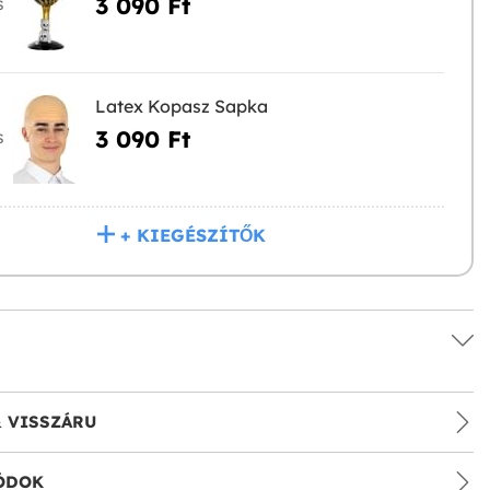
3 090 Ft‎
S
Latex Kopasz Sapka
3 090 Ft‎
S
+ KIEGÉSZÍTŐK
& VISSZÁRU
ÓDOK