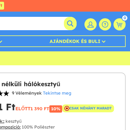
t
0
AJÁNDÉKOK ÉS BULI
 nélküli hálókesztyű
9 Vélemények
Tekintse meg
 Ft‎
ELŐTT
1 390 FT‎
CSAK NÉHÁNY MARADT
10%
::
kesztyű
mpozíció:
100% Poliészter