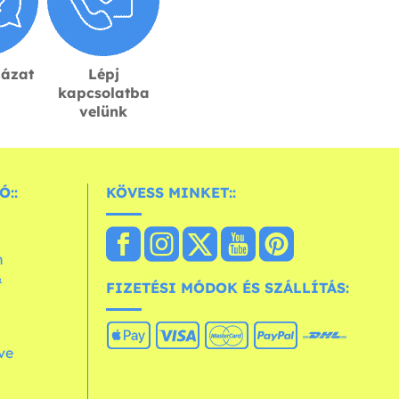
lázat
Lépj
kapcsolatba
velünk
Ó::
KÖVESS MINKET::
n
&
FIZETÉSI MÓDOK ÉS SZÁLLÍTÁS:
ve