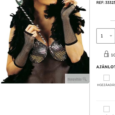
REF: 3332
10
AJÁNLOT
Nagyítás
HOZZÁADÁ