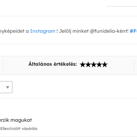
nyképeidet a
Instagram
! Jelölj minket @funidelia-ként!
#F
Általános értékelés:
 érzik magukat
Ellenőrzött vásárlás