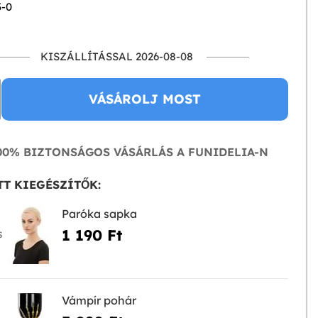
3-0
KISZÁLLÍTÁSSAL 2026-08-08
VÁSÁROLJ MOST
0% BIZTONSÁGOS VÁSÁRLÁS A FUNIDELIA-N
T KIEGÉSZÍTŐK:
Paróka sapka
1 190 Ft‎
S
Vámpír pohár