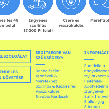
esítés 48
Ingyenes
Csere és
Mérettáb
án belül
szállítás
visszaküldés
17.000 Ft felett
SEGÍTSÉGRE VAN
INFORMÁCI
LSZOLGÁLAT
SZÜKSÉGED?:
Funidelia a
Rendeléseim
nagyvilágba
ENDELÉS
Termékek &
Nyilatkozat 
 KÖVETÉSE
Méretekhez
Feltételek
Szállítás & Kézbesítés
Adatvédelmi
Visszaküldés
Irányelvek
További Kérdések
Sütik Irányel
Elállási jog
Sitemap