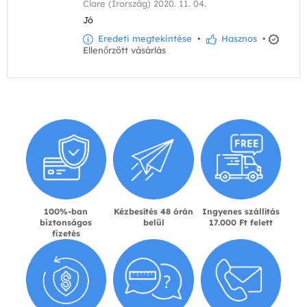
Clare (Írország) 2020. 11. 04.
Jó
Eredeti megtekintése
•
Hasznos
•
Ellenőrzött vásárlás
100%-ban
Kézbesítés 48 órán
Ingyenes szállítás
biztonságos
belül
17.000 Ft felett
fizetés