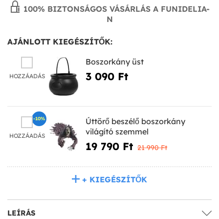
100% BIZTONSÁGOS VÁSÁRLÁS A FUNIDELIA-
N
AJÁNLOTT KIEGÉSZÍTŐK:
Boszorkány üst
3 090 Ft‎
HOZZÁADÁS
-10%
Úttörő beszélő boszorkány
világító szemmel
HOZZÁADÁS
19 790 Ft‎
21 990 Ft‎
+ KIEGÉSZÍTŐK
LEÍRÁS