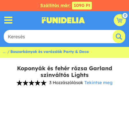
Szállítás már:
1090 Ft
0
...
Boszorkányok és varázslók Party & Deco
Koponyák és fehér rózsa Garland
színváltós Lights
3 Hozzászólások
Tekintse meg