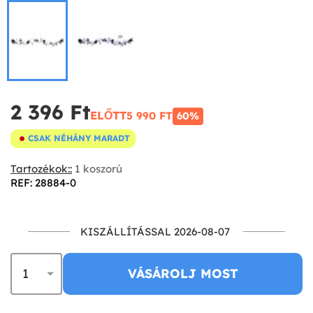
2 396 Ft‎
ELŐTT
5 990 FT‎
60%
CSAK NÉHÁNY MARADT
Tartozékok::
1 koszorú
REF: 28884-0
KISZÁLLÍTÁSSAL 2026-08-07
VÁSÁROLJ MOST