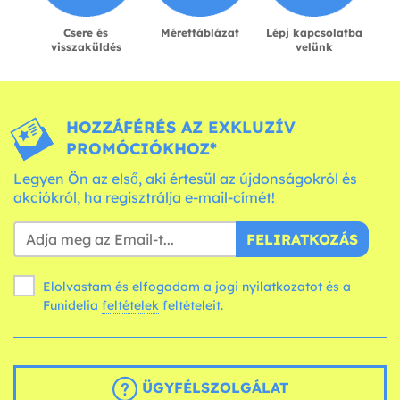
Csere és
Mérettáblázat
Lépj kapcsolatba
visszaküldés
velünk
HOZZÁFÉRÉS AZ EXKLUZÍV
PROMÓCIÓKHOZ*
Legyen Ön az első, aki értesül az újdonságokról és
akciókról, ha regisztrálja e-mail-címét!
FELIRATKOZÁS
Elolvastam és elfogadom a jogi nyilatkozatot és a
Funidelia
feltételek
feltételeit.
ÜGYFÉLSZOLGÁLAT