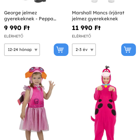
George jelmez
Marshall Mancs őrjárat
gyerekeknek - Peppa
jelmez gyerekeknek
malac
9 990 Ft‎
11 990 Ft‎
ELÉRHETŐ
ELÉRHETŐ