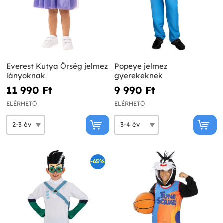
Everest Kutya Őrség jelmez
Popeye jelmez
lányoknak
gyerekeknek
11 990 Ft‎
9 990 Ft‎
ELÉRHETŐ
ELÉRHETŐ
-65%