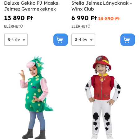
Deluxe Gekko PJ Masks
Stella Jelmez Lányoknak -
Jelmez Gyermekeknek
Winx Club
13 890 Ft‎
6 990 Ft‎
13 890 Ft‎
ELÉRHETŐ
ELÉRHETŐ