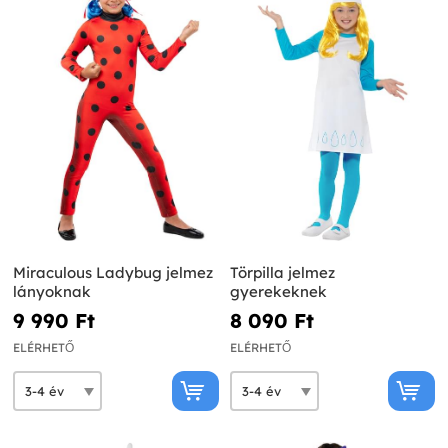
Miraculous Ladybug jelmez
Törpilla jelmez
lányoknak
gyerekeknek
9 990 Ft‎
8 090 Ft‎
ELÉRHETŐ
ELÉRHETŐ