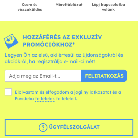
Csere és
Mérettáblázat
Lépj kapcsolatba
visszaküldés
velünk
HOZZÁFÉRÉS AZ EXKLUZÍV
PROMÓCIÓKHOZ*
Legyen Ön az első, aki értesül az újdonságokról és
akciókról, ha regisztrálja e-mail-címét!
FELIRATKOZÁS
Elolvastam és elfogadom a jogi nyilatkozatot és a
Funidelia
feltételek
feltételeit.
ÜGYFÉLSZOLGÁLAT