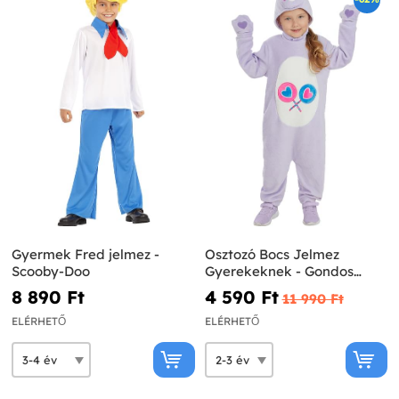
Gyermek Fred jelmez -
Osztozó Bocs Jelmez
Scooby-Doo
Gyerekeknek - Gondos
Bocsok
8 890 Ft‎
4 590 Ft‎
11 990 Ft‎
ELÉRHETŐ
ELÉRHETŐ