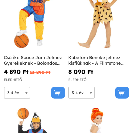
Csőrike Space Jam Jelmez
Kőbetörő Benőke jelmez
Gyerekeknek - Bolondos
kisfiúknak - A Flintstone
Dallamok
család
4 890 Ft‎
8 090 Ft‎
13 890 Ft‎
ELÉRHETŐ
ELÉRHETŐ