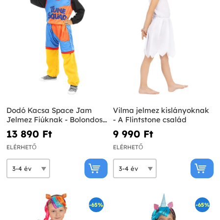
Dodó Kacsa Space Jam
Vilma jelmez kislányoknak
Jelmez Fiúknak - Bolondos
- A Flintstone család
Dallamok
13 890 Ft‎
9 990 Ft‎
ELÉRHETŐ
ELÉRHETŐ
-65%
-65%