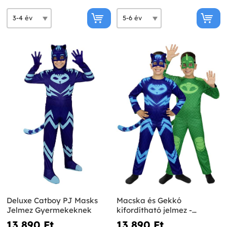
Deluxe Catboy PJ Masks
Macska és Gekkó
Jelmez Gyermekeknek
kifordítható jelmez -
Pizsihősök
13 890 Ft‎
13 890 Ft‎