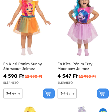
Én Kicsi Pónim Sunny
Én Kicsi Pónim Izzy
Starscout Jelmez
Moonbow Jelmez
4 590 Ft‎
4 547 Ft‎
12 990 Ft‎
12 990 Ft‎
ELÉRHETŐ
ELÉRHETŐ
-62%