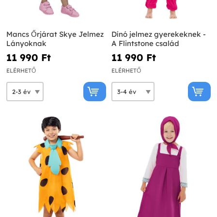
Mancs Őrjárat Skye Jelmez
Dínó jelmez gyerekeknek -
Lányoknak
A Flintstone család
11 990 Ft‎
11 990 Ft‎
ELÉRHETŐ
ELÉRHETŐ