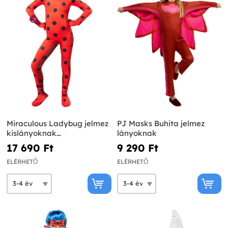
Miraculous Ladybug jelmez
PJ Masks Buhita jelmez
kislányoknak
lányoknak
kiegészítőkkel
17 690 Ft‎
9 290 Ft‎
ELÉRHETŐ
ELÉRHETŐ