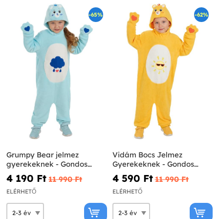
-65%
-62%
Grumpy Bear jelmez
Vidám Bocs Jelmez
gyerekeknek - Gondos
Gyerekeknek - Gondos
bocsok
Bocsok
4 190 Ft‎
4 590 Ft‎
11 990 Ft‎
11 990 Ft‎
ELÉRHETŐ
ELÉRHETŐ