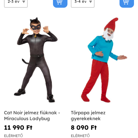
Cat Noir jelmez fiúknak -
Törpapa jelmez
Miraculous Ladybug
gyerekeknek
11 990 Ft‎
8 090 Ft‎
ELÉRHETŐ
ELÉRHETŐ