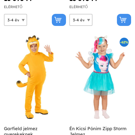
ELÉRHETŐ
ELÉRHETŐ
-62%
Garfield jelmez
Én Kicsi Pónim Zipp Storm
gyerekeknek
Jelmez