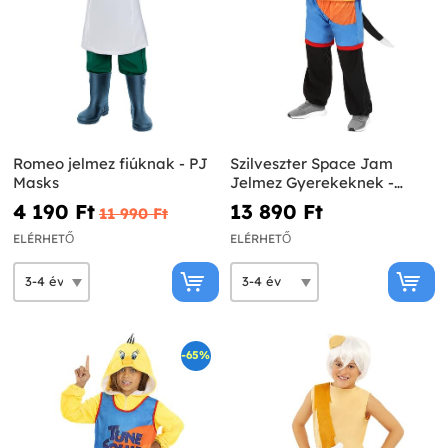
Romeo jelmez fiúknak - PJ
Szilveszter Space Jam
Masks
Jelmez Gyerekeknek -
Bolondos Dallamok
4 190 Ft‎
13 890 Ft‎
11 990 Ft‎
ELÉRHETŐ
ELÉRHETŐ
-65%