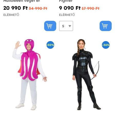
Halloween véget ér
Fighter
20 990 Ft‎
9 090 Ft‎
34 990 Ft‎
17 990 Ft‎
ELÉRHETŐ
ELÉRHETŐ
-50%
-36%