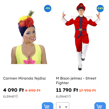
-9%
-34%
Carmen Miranda fejdísz
M Bison jelmez - Street
Fighter
4 090 Ft‎
11 790 Ft‎
4 490 Ft‎
17 990 Ft‎
ELÉRHETŐ
ELÉRHETŐ