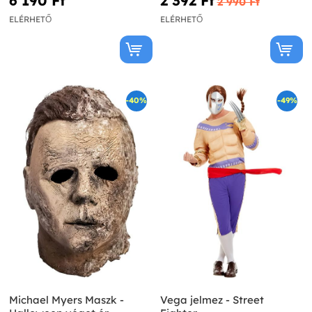
6 190 Ft‎
2 392 Ft‎
2 990 Ft‎
ELÉRHETŐ
ELÉRHETŐ
-40%
-49%
Michael Myers Maszk -
Vega jelmez - Street