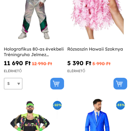
Holografikus 80-as évekbeli
Rózsaszín Hawaii Szoknya
Tréningruha Jelmez
Felnőtteknek
11 690 Ft‎
5 390 Ft‎
12 990 Ft‎
5 990 Ft‎
ELÉRHETŐ
ELÉRHETŐ
-10%
-55%