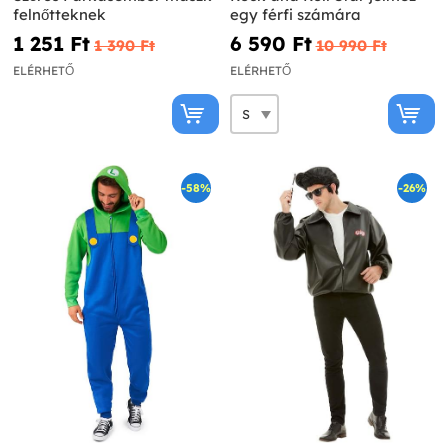
felnőtteknek
egy férfi számára
1 251 Ft‎
6 590 Ft‎
1 390 Ft‎
10 990 Ft‎
ELÉRHETŐ
ELÉRHETŐ
-58%
-26%