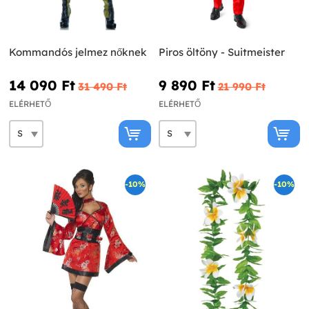
Kommandós jelmez nőknek
Piros öltöny - Suitmeister
14 090 Ft‎
9 890 Ft‎
31 490 Ft‎
21 990 Ft‎
ELÉRHETŐ
ELÉRHETŐ
-10%
-10%