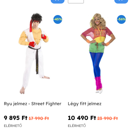
-45%
-56%
Ryu jelmez - Street Fighter
Légy fitt jelmez
9 895 Ft‎
10 490 Ft‎
17 990 Ft‎
23 990 Ft‎
ELÉRHETŐ
ELÉRHETŐ