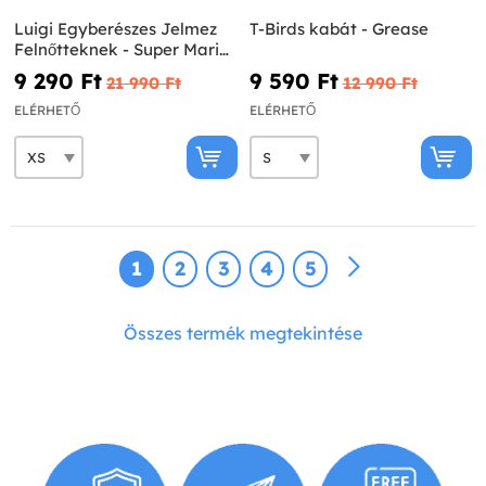
Luigi Egyberészes Jelmez
T-Birds kabát - Grease
Felnőtteknek - Super Mario
Bros.
9 290 Ft‎
9 590 Ft‎
21 990 Ft‎
12 990 Ft‎
ELÉRHETŐ
ELÉRHETŐ
1
2
3
4
5
Összes termék megtekintése