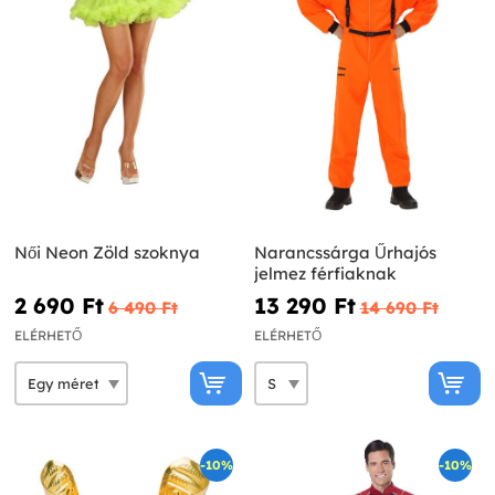
Női Neon Zöld szoknya
Narancssárga Űrhajós
jelmez férfiaknak
2 690 Ft‎
13 290 Ft‎
6 490 Ft‎
14 690 Ft‎
ELÉRHETŐ
ELÉRHETŐ
-10%
-10%