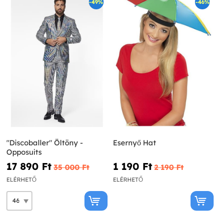
-49%
-46%
"Discoballer" Öltöny -
Esernyő Hat
Opposuits
17 890 Ft‎
1 190 Ft‎
35 000 Ft‎
2 190 Ft‎
ELÉRHETŐ
ELÉRHETŐ