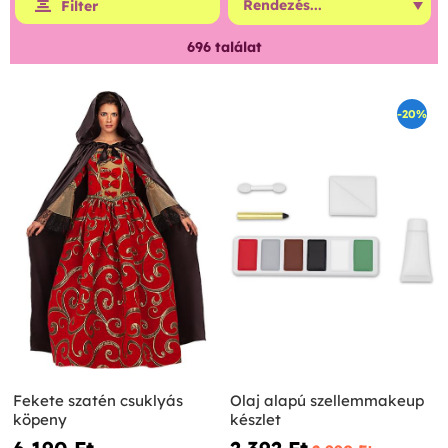
Filter
696
találat
-20%
Fekete szatén csuklyás
Olaj alapú szellemmakeup
köpeny
készlet