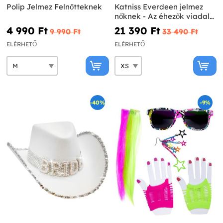
Polip Jelmez Felnőtteknek
Katniss Everdeen jelmez
nőknek - Az éhezők viadala:
A kiválasztott
4 990 Ft‎
21 390 Ft‎
9 990 Ft‎
33 490 Ft‎
ELÉRHETŐ
ELÉRHETŐ
-40%
-9%