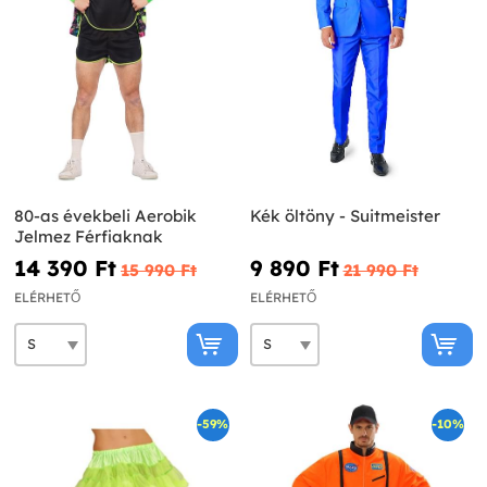
80-as évekbeli Aerobik
Kék öltöny - Suitmeister
Jelmez Férfiaknak
14 390 Ft‎
9 890 Ft‎
15 990 Ft‎
21 990 Ft‎
ELÉRHETŐ
ELÉRHETŐ
-59%
-10%