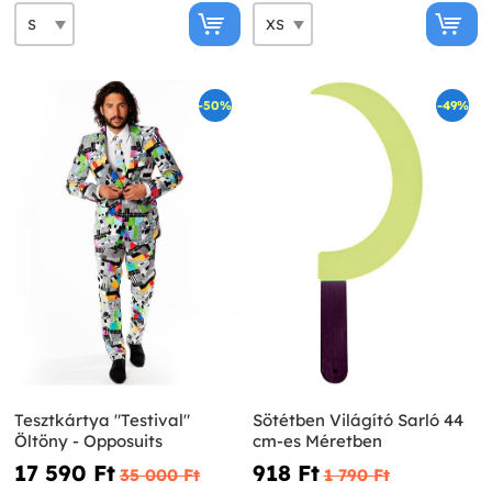
-50%
-49%
Tesztkártya "Testival"
Sötétben Világító Sarló 44
Öltöny - Opposuits
cm-es Méretben
17 590 Ft‎
918 Ft‎
35 000 Ft‎
1 790 Ft‎