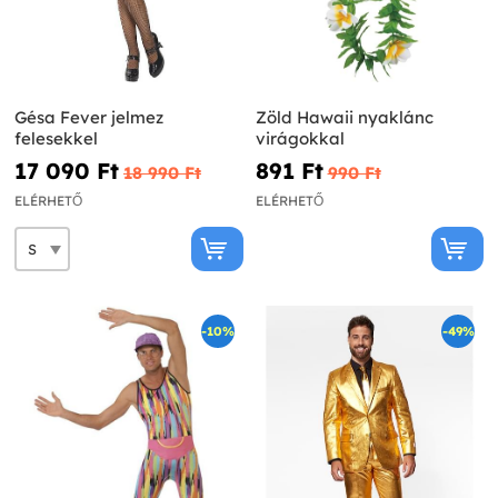
Gésa Fever jelmez
Zöld Hawaii nyaklánc
felesekkel
virágokkal
17 090 Ft‎
891 Ft‎
18 990 Ft‎
990 Ft‎
ELÉRHETŐ
ELÉRHETŐ
-10%
-49%