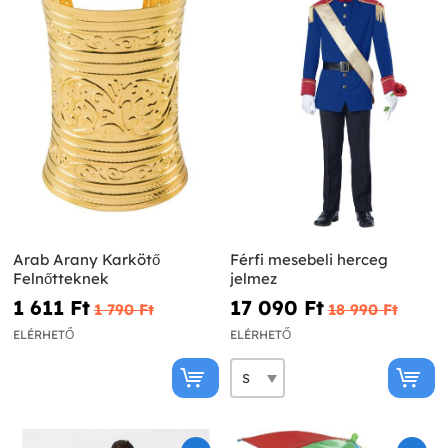
Arab Arany Karkötő
Férfi mesebeli herceg
Felnőtteknek
jelmez
1 611 Ft‎
17 090 Ft‎
1 790 Ft‎
18 990 Ft‎
ELÉRHETŐ
ELÉRHETŐ