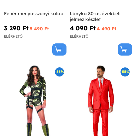
Fehér menyasszonyi kalap
Lányka 80-as évekbeli
jelmez készlet
3 290 Ft‎
4 090 Ft‎
5 490 Ft‎
4 490 Ft‎
ELÉRHETŐ
ELÉRHETŐ
-55%
-55%