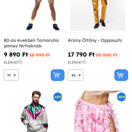
80-as évekbeli Tornaruha
Arany Öltöny - Opposuits
jelmez férfiaknak
9 890 Ft‎
17 790 Ft‎
10 990 Ft‎
35 000 Ft‎
ELÉRHETŐ
ELÉRHETŐ
-10%
-10%