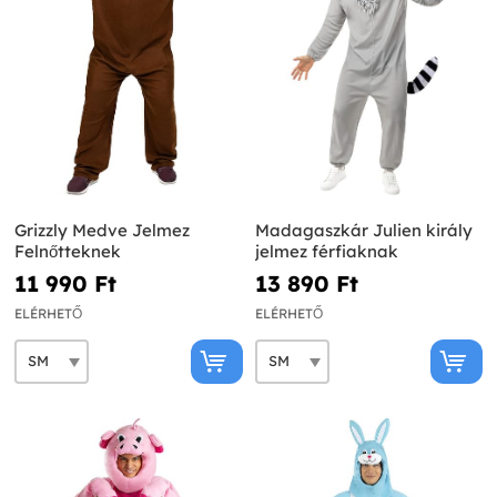
Grizzly Medve Jelmez
Madagaszkár Julien király
Felnőtteknek
jelmez férfiaknak
11 990 Ft‎
13 890 Ft‎
ELÉRHETŐ
ELÉRHETŐ