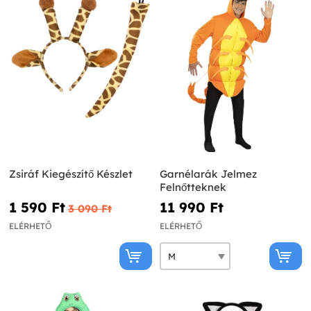
Zsiráf Kiegészítő Készlet
Garnélarák Jelmez
Felnőtteknek
1 590 Ft‎
11 990 Ft‎
3 090 Ft‎
ELÉRHETŐ
ELÉRHETŐ