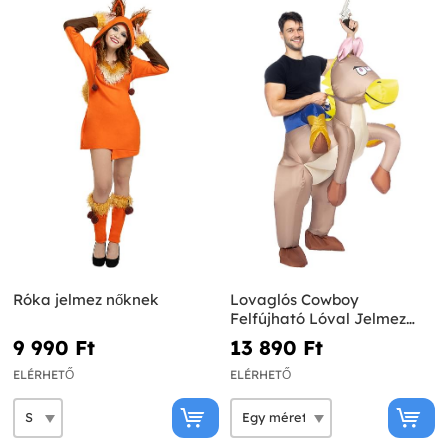
Róka jelmez nőknek
Lovaglós Cowboy
Felfújható Lóval Jelmez
Felnőtteknek
9 990 Ft‎
13 890 Ft‎
ELÉRHETŐ
ELÉRHETŐ