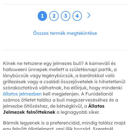
1
2
3
4
Összes termék megtekintése
Kinek ne tetszene egy jelmezes buli? A karneváli és
halloweeni ünnepek mellett a születésnapi partik, a
lánybúcsúk vagy legénybúcsúk, a barátokkal való
grillezések vagy a családi összejövetelek is hihetetlenül
szórakoztatóvá válhatnak, ha előírjuk, hogy mindenki
állatos jelmezben
kell megjelenjen. A Funidelianál
számos ötletet találsz a buli megszervezéséhez és a
jelmezbe öltözéshez, de kétségkívül, a
Állatos
Jelmezek felnőtteknek
a legnagyobb siker.
Bármik legyenek is a preferenciáid, mindig találsz majd
egy felnőtt állatjelmezt, ami illik hozzád. Szeretnél