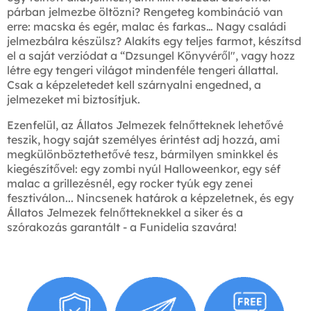
párban jelmezbe öltözni? Rengeteg kombináció van
erre: macska és egér, malac és farkas… Nagy családi
jelmezbálra készülsz? Alakíts egy teljes farmot, készítsd
el a saját verziódat a “Dzsungel Könyvéről", vagy hozz
létre egy tengeri világot mindenféle tengeri állattal.
Csak a képzeletedet kell szárnyalni engedned, a
jelmezeket mi biztosítjuk.
Ezenfelül, az Állatos Jelmezek felnőtteknek lehetővé
teszik, hogy saját személyes érintést adj hozzá, ami
megkülönböztethetővé tesz, bármilyen sminkkel és
kiegészítővel: egy zombi nyúl Halloweenkor, egy séf
malac a grillezésnél, egy rocker tyúk egy zenei
fesztiválon... Nincsenek határok a képzeletnek, és egy
Állatos Jelmezek felnőtteknekkel a siker és a
szórakozás garantált - a Funidelia szavára!