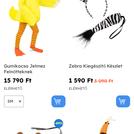
Gumikacsa Jelmez
Zebra Kiegészítő Készlet
Felnőtteknek
15 790 Ft‎
1 590 Ft‎
3 090 Ft‎
ELÉRHETŐ
ELÉRHETŐ
-49%