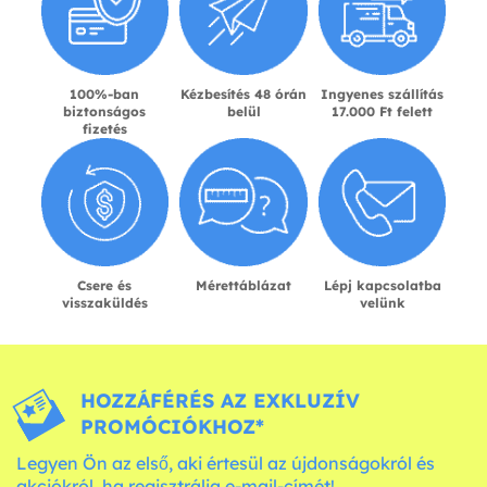
100%-ban
Kézbesítés 48 órán
Ingyenes szállítás
biztonságos
belül
17.000 Ft felett
fizetés
Csere és
Mérettáblázat
Lépj kapcsolatba
visszaküldés
velünk
HOZZÁFÉRÉS AZ EXKLUZÍV
PROMÓCIÓKHOZ*
Legyen Ön az első, aki értesül az újdonságokról és
akciókról, ha regisztrálja e-mail-címét!